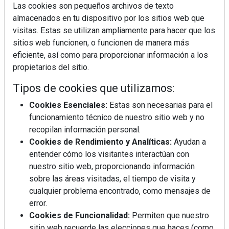
Las cookies son pequeños archivos de texto
almacenados en tu dispositivo por los sitios web que
visitas. Estas se utilizan ampliamente para hacer que los
sitios web funcionen, o funcionen de manera más
La industrialización, descarbonización y el Plan
eficiente, así como para proporcionar información a los
BIM España, a debate en REBUILD
propietarios del sitio.
Tipos de cookies que utilizamos:
MÁS LEÍDOS
Cookies Esenciales:
Estas son necesarias para el
La cocina resiste, el mercado duda
funcionamiento técnico de nuestro sitio web y no
recopilan información personal.
Cookies de Rendimiento y Analíticas:
Ayudan a
MHK Ibérica potencia el crecimiento
entender cómo los visitantes interactúan con
de sus asociados con la
nuestro sitio web, proporcionando información
marca musterhaus küchen
sobre las áreas visitadas, el tiempo de visita y
cualquier problema encontrado, como mensajes de
Diseño, orden y sostenibilidad marcan
error.
la evolución del fregadero
Cookies de Funcionalidad:
Permiten que nuestro
sitio web recuerde las elecciones que haces (como