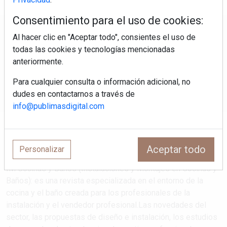
Consentimiento para el uso de cookies:
Regístrate y accede a contenidos
Al hacer clic en "Aceptar todo", consientes el uso de
exclusivos
todas las cookies y tecnologías mencionadas
anteriormente.
Correo electrónico
Para cualquier consulta o información adicional, no
dudes en contactarnos a través de
info@publimasdigital.com
Aceptar todo
Personalizar
IM Cocinas y Baños (Instalaciones y Montajes en Cocinas y
Baños): es una revista especializada en el entorno de la
cocina y el baño creada para los profesionales de la
instalación y el vendedor profesional.Las novedades del
sector, las propuestas de diseño e instalación, los estudios