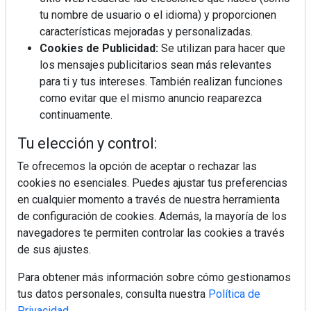
tu nombre de usuario o el idioma) y proporcionen
¿Por qué la cocina ha destronado al
salón como el espacio favorito de la
características mejoradas y personalizadas.
casa?
Cookies de Publicidad:
Se utilizan para hacer que
los mensajes publicitarios sean más relevantes
Sapienstone y Cupa Stone refuerzan
para ti y tus intereses. También realizan funciones
su alianza con una nueva superficie
como evitar que el mismo anuncio reaparezca
cerámica que anticipa las tendencias
continuamente.
de interiorismo
LivingPINO® amplía su visión del
Tu elección y control:
hogar con el lanzamiento de su nueva
línea de armarios
Te ofrecemos la opción de aceptar o rechazar las
cookies no esenciales. Puedes ajustar tus preferencias
en cualquier momento a través de nuestra herramienta
Crecimiento a distintas velocidades: el
futuro económico de Andalucía,
de configuración de cookies. Además, la mayoría de los
Canarias, Ceuta y Melilla
navegadores te permiten controlar las cookies a través
de sus ajustes.
Para obtener más información sobre cómo gestionamos
tus datos personales, consulta nuestra
Política de
Privacidad
.