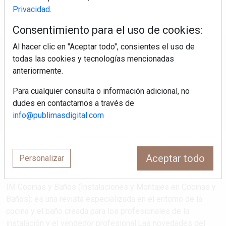
Privacidad
.
Consentimiento para el uso de cookies:
Al hacer clic en "Aceptar todo", consientes el uso de
Regístrate y accede a contenidos
todas las cookies y tecnologías mencionadas
exclusivos
anteriormente.
Para cualquier consulta o información adicional, no
Correo electrónico
dudes en contactarnos a través de
info@publimasdigital.com
Aceptar todo
Personalizar
IM Cocinas y Baños (Instalaciones y Montajes en Cocinas y
Baños): es una revista especializada en el entorno de la
cocina y el baño creada para los profesionales de la
instalación y el vendedor profesional.Las novedades del