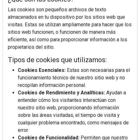
Las cookies son pequeños archivos de texto
almacenados en tu dispositivo por los sitios web que
visitas. Estas se utilizan ampliamente para hacer que los
sitios web funcionen, o funcionen de manera más
eficiente, así como para proporcionar información a los
La industrialización, descarbonización y el Plan
BIM España, a debate en REBUILD
propietarios del sitio.
Tipos de cookies que utilizamos:
MÁS LEÍDOS
Cookies Esenciales:
Estas son necesarias para el
funcionamiento técnico de nuestro sitio web y no
La cocina resiste, el mercado duda
recopilan información personal.
Cookies de Rendimiento y Analíticas:
Ayudan a
entender cómo los visitantes interactúan con
MHK Ibérica potencia el crecimiento
nuestro sitio web, proporcionando información
de sus asociados con la
sobre las áreas visitadas, el tiempo de visita y
marca musterhaus küchen
cualquier problema encontrado, como mensajes de
error.
Diseño, orden y sostenibilidad marcan
Cookies de Funcionalidad:
Permiten que nuestro
la evolución del fregadero