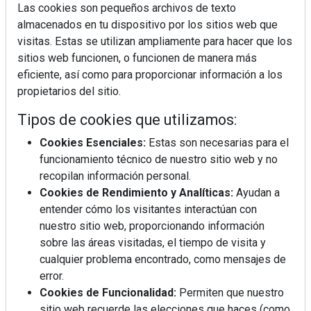
Las cookies son pequeños archivos de texto
almacenados en tu dispositivo por los sitios web que
visitas. Estas se utilizan ampliamente para hacer que los
sitios web funcionen, o funcionen de manera más
La industrialización, descarbonización y el Plan
eficiente, así como para proporcionar información a los
BIM España, a debate en REBUILD
propietarios del sitio.
Tipos de cookies que utilizamos:
MÁS LEÍDOS
Cookies Esenciales:
Estas son necesarias para el
La cocina resiste, el mercado duda
funcionamiento técnico de nuestro sitio web y no
recopilan información personal.
Cookies de Rendimiento y Analíticas:
Ayudan a
MHK Ibérica potencia el crecimiento
entender cómo los visitantes interactúan con
de sus asociados con la
nuestro sitio web, proporcionando información
marca musterhaus küchen
sobre las áreas visitadas, el tiempo de visita y
cualquier problema encontrado, como mensajes de
Diseño, orden y sostenibilidad marcan
error.
la evolución del fregadero
Cookies de Funcionalidad:
Permiten que nuestro
sitio web recuerde las elecciones que haces (como