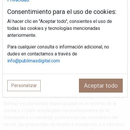
Consentimiento para el uso de cookies:
Regístrate y accede a contenidos
Al hacer clic en "Aceptar todo", consientes el uso de
exclusivos
todas las cookies y tecnologías mencionadas
anteriormente.
Correo electrónico
Para cualquier consulta o información adicional, no
dudes en contactarnos a través de
info@publimasdigital.com
Aceptar todo
Personalizar
IM Cocinas y Baños (Instalaciones y Montajes en Cocinas y
Baños): es una revista especializada en el entorno de la
cocina y el baño creada para los profesionales de la
instalación y el vendedor profesional.Las novedades del
sector, las propuestas de diseño e instalación, los estudios