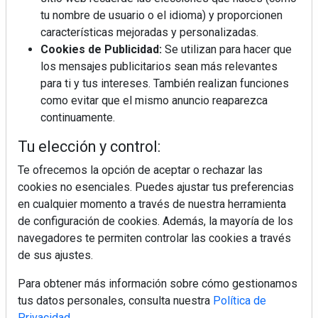
tu nombre de usuario o el idioma) y proporcionen
¿Por qué la cocina ha destronado al
salón como el espacio favorito de la
características mejoradas y personalizadas.
casa?
Cookies de Publicidad:
Se utilizan para hacer que
los mensajes publicitarios sean más relevantes
Sapienstone y Cupa Stone refuerzan
para ti y tus intereses. También realizan funciones
su alianza con una nueva superficie
como evitar que el mismo anuncio reaparezca
cerámica que anticipa las tendencias
continuamente.
de interiorismo
LivingPINO® amplía su visión del
Tu elección y control:
hogar con el lanzamiento de su nueva
línea de armarios
Te ofrecemos la opción de aceptar o rechazar las
cookies no esenciales. Puedes ajustar tus preferencias
en cualquier momento a través de nuestra herramienta
Crecimiento a distintas velocidades: el
futuro económico de Andalucía,
de configuración de cookies. Además, la mayoría de los
Canarias, Ceuta y Melilla
navegadores te permiten controlar las cookies a través
de sus ajustes.
Para obtener más información sobre cómo gestionamos
tus datos personales, consulta nuestra
Política de
Privacidad
.