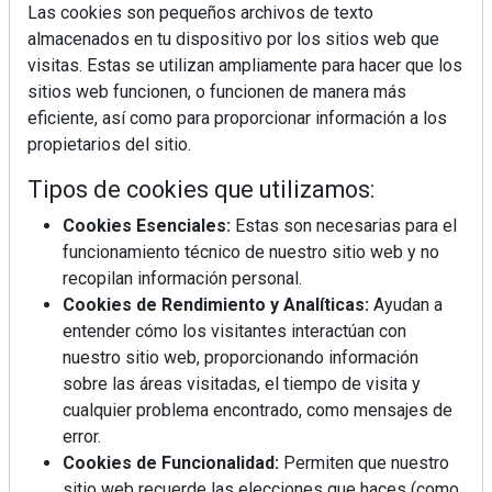
Las cookies son pequeños archivos de texto
almacenados en tu dispositivo por los sitios web que
visitas. Estas se utilizan ampliamente para hacer que los
sitios web funcionen, o funcionen de manera más
La industrialización, descarbonización y el Plan
eficiente, así como para proporcionar información a los
BIM España, a debate en REBUILD
propietarios del sitio.
Tipos de cookies que utilizamos:
MÁS LEÍDOS
Cookies Esenciales:
Estas son necesarias para el
La cocina resiste, el mercado duda
funcionamiento técnico de nuestro sitio web y no
recopilan información personal.
Cookies de Rendimiento y Analíticas:
Ayudan a
MHK Ibérica potencia el crecimiento
entender cómo los visitantes interactúan con
de sus asociados con la
nuestro sitio web, proporcionando información
marca musterhaus küchen
sobre las áreas visitadas, el tiempo de visita y
cualquier problema encontrado, como mensajes de
MHK Group crece un 5,1 % en 2025
error.
hasta los 9.664 millones de euros
Cookies de Funcionalidad:
Permiten que nuestro
sitio web recuerde las elecciones que haces (como