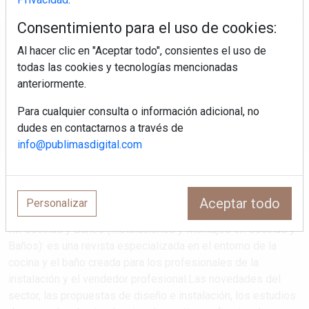
Consentimiento para el uso de cookies:
Regístrate y accede a contenidos
Al hacer clic en "Aceptar todo", consientes el uso de
exclusivos
todas las cookies y tecnologías mencionadas
anteriormente.
Correo electrónico
Para cualquier consulta o información adicional, no
dudes en contactarnos a través de
info@publimasdigital.com
Aceptar todo
Personalizar
IM Cocinas y Baños (Instalaciones y Montajes en Cocinas y
Baños): es una revista especializada en el entorno de la
cocina y el baño creada para los profesionales de la
instalación y el vendedor profesional.Las novedades del
sector, las propuestas de diseño e instalación, los estudios