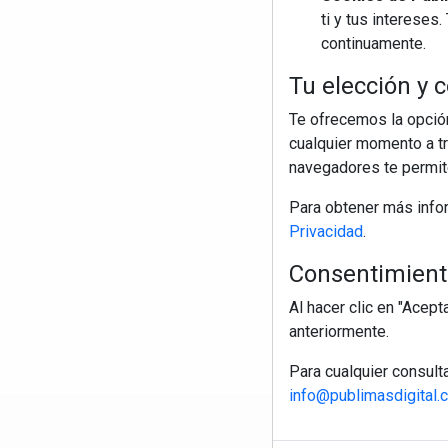
ti y tus interese
continuamente.
Tu elección y c
Te ofrecemos la opción
cualquier momento a tr
navegadores te permite
Para obtener más info
Privacidad
.
Consentimiento
Al hacer clic en "Acep
anteriormente.
Para cualquier consult
info@publimasdigital.
R