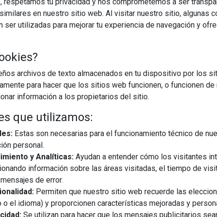
, respetamos tu privacidad y nos comprometemos a ser transpa
imilares en nuestro sitio web. Al visitar nuestro sitio, algunas 
ser utilizadas para mejorar tu experiencia de navegación y ofr
ookies?
os archivos de texto almacenados en tu dispositivo por los sit
iamente para hacer que los sitios web funcionen, o funcionen de
nar información a los propietarios del sitio.
es que utilizamos:
les:
Estas son necesarias para el funcionamiento técnico de nue
ión personal.
miento y Analíticas:
Ayudan a entender cómo los visitantes in
ionando información sobre las áreas visitadas, el tiempo de visi
mensajes de error.
onalidad:
Permiten que nuestro sitio web recuerde las eleccio
 o el idioma) y proporcionen características mejoradas y person
cidad:
Se utilizan para hacer que los mensajes publicitarios se