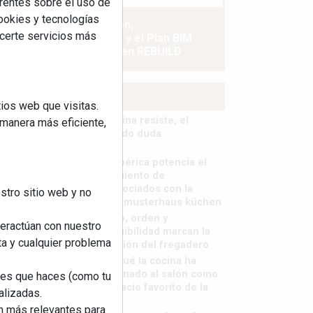
rentes sobre el uso de
cookies y tecnologías
La industrialización,
ecerte servicios más
descarbonización y el Plan BIM
España, a debate en REBUILD
MÁS LEÍDOS
ios web que visitas.
La cocina resiste, el
 manera más eficiente,
mercado duda
MHK Ibérica potencia el
crecimiento de
sus asociados con la
stro sitio web y no
marca musterhaus küchen
Diseño, orden y
teractúan con nuestro
sostenibilidad marcan la
ta y cualquier problema
evolución del fregadero
¿Por qué la cocina ha
destronado al salón como
nes que haces (como tu
el espacio favorito de la
alizadas.
casa?
an más relevantes para