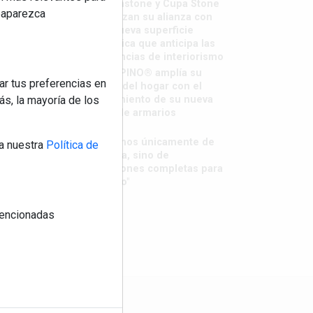
Sapienstone y Cupa Stone
reaparezca
refuerzan su alianza con
una nueva superficie
cerámica que anticipa las
tendencias de interiorismo
LivingPINO® amplía su
ar tus preferencias en
visión del hogar con el
lanzamiento de su nueva
s, la mayoría de los
línea de armarios
"Ya no
hablamos únicamente de
a nuestra
Política de
grifería, sino de
soluciones completas para
el baño"
 mencionadas
os