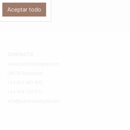
Aceptar todo
CONTACTO
www.publimasdigital.com
08018-Barcelona
+34 933 683 800
+34 934 152 071
info@publimasdigital.com