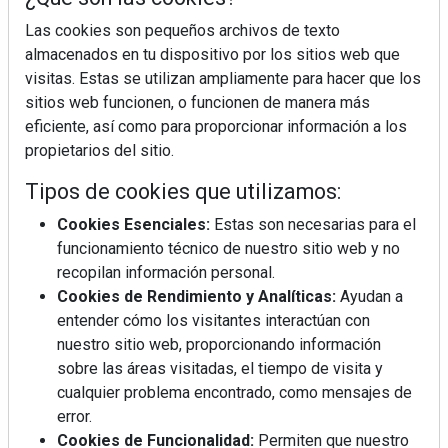
Las cookies son pequeños archivos de texto
almacenados en tu dispositivo por los sitios web que
visitas. Estas se utilizan ampliamente para hacer que los
sitios web funcionen, o funcionen de manera más
eficiente, así como para proporcionar información a los
La industrialización, descarbonización y el Plan
BIM España, a debate en REBUILD
propietarios del sitio.
Tipos de cookies que utilizamos:
MÁS LEÍDOS
Cookies Esenciales:
Estas son necesarias para el
funcionamiento técnico de nuestro sitio web y no
La cocina resiste, el mercado duda
recopilan información personal.
Cookies de Rendimiento y Analíticas:
Ayudan a
entender cómo los visitantes interactúan con
MHK Ibérica potencia el crecimiento
nuestro sitio web, proporcionando información
de sus asociados con la
sobre las áreas visitadas, el tiempo de visita y
marca musterhaus küchen
cualquier problema encontrado, como mensajes de
error.
Diseño, orden y sostenibilidad marcan
Cookies de Funcionalidad:
Permiten que nuestro
la evolución del fregadero