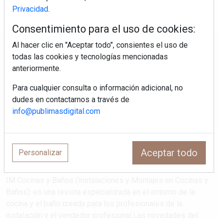
Privacidad
.
Consentimiento para el uso de cookies:
Al hacer clic en "Aceptar todo", consientes el uso de
Regístrate y accede a contenidos
todas las cookies y tecnologías mencionadas
exclusivos
anteriormente.
Para cualquier consulta o información adicional, no
Correo electrónico
dudes en contactarnos a través de
info@publimasdigital.com
Aceptar todo
Personalizar
IM Cocinas y Baños (Instalaciones y Montajes en Cocinas y
Baños): es una revista especializada en el entorno de la
cocina y el baño creada para los profesionales de la
instalación y el vendedor profesional.Las novedades del