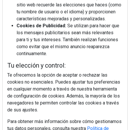
sitio web recuerde las elecciones que haces (como
tu nombre de usuario o el idioma) y proporcionen
¿Por qué la cocina ha destronado al
características mejoradas y personalizadas.
salón como el espacio favorito de la
Cookies de Publicidad:
Se utilizan para hacer que
casa?
los mensajes publicitarios sean más relevantes
para ti y tus intereses. También realizan funciones
Sapienstone y Cupa Stone refuerzan
como evitar que el mismo anuncio reaparezca
su alianza con una nueva superficie
continuamente.
cerámica que anticipa las tendencias
de interiorismo
Tu elección y control:
LivingPINO® amplía su visión del
hogar con el lanzamiento de su nueva
Te ofrecemos la opción de aceptar o rechazar las
línea de armarios
cookies no esenciales. Puedes ajustar tus preferencias
en cualquier momento a través de nuestra herramienta
Crecimiento a distintas velocidades: el
de configuración de cookies. Además, la mayoría de los
futuro económico de Andalucía,
navegadores te permiten controlar las cookies a través
Canarias, Ceuta y Melilla
de sus ajustes.
Para obtener más información sobre cómo gestionamos
tus datos personales, consulta nuestra
Política de