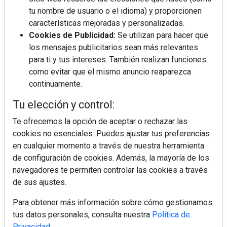
tu nombre de usuario o el idioma) y proporcionen
¿Por qué la cocina ha destronado al
salón como el espacio favorito de la
características mejoradas y personalizadas.
casa?
Cookies de Publicidad:
Se utilizan para hacer que
los mensajes publicitarios sean más relevantes
Sapienstone y Cupa Stone refuerzan
para ti y tus intereses. También realizan funciones
su alianza con una nueva superficie
como evitar que el mismo anuncio reaparezca
cerámica que anticipa las tendencias
continuamente.
de interiorismo
LivingPINO® amplía su visión del
Tu elección y control:
hogar con el lanzamiento de su nueva
línea de armarios
Te ofrecemos la opción de aceptar o rechazar las
cookies no esenciales. Puedes ajustar tus preferencias
en cualquier momento a través de nuestra herramienta
"Ya no hablamos únicamente de
grifería, sino de soluciones completas
de configuración de cookies. Además, la mayoría de los
para el baño"
navegadores te permiten controlar las cookies a través
de sus ajustes.
Para obtener más información sobre cómo gestionamos
tus datos personales, consulta nuestra
Política de
Privacidad
.