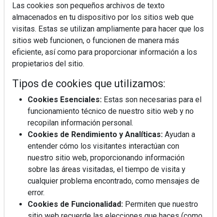
Las cookies son pequeños archivos de texto
almacenados en tu dispositivo por los sitios web que
visitas. Estas se utilizan ampliamente para hacer que los
sitios web funcionen, o funcionen de manera más
La industrialización, descarbonización y el Plan
eficiente, así como para proporcionar información a los
BIM España, a debate en REBUILD
propietarios del sitio.
Tipos de cookies que utilizamos:
MÁS LEÍDOS
Cookies Esenciales:
Estas son necesarias para el
La cocina resiste, el mercado duda
funcionamiento técnico de nuestro sitio web y no
recopilan información personal.
Cookies de Rendimiento y Analíticas:
Ayudan a
MHK Ibérica potencia el crecimiento
entender cómo los visitantes interactúan con
de sus asociados con la
nuestro sitio web, proporcionando información
marca musterhaus küchen
sobre las áreas visitadas, el tiempo de visita y
cualquier problema encontrado, como mensajes de
Diseño, orden y sostenibilidad marcan
error.
la evolución del fregadero
Cookies de Funcionalidad:
Permiten que nuestro
sitio web recuerde las elecciones que haces (como