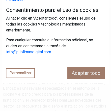
Consentimiento para el uso de cookies:
Regístrate y accede a contenidos
Al hacer clic en "Aceptar todo", consientes el uso de
exclusivos
todas las cookies y tecnologías mencionadas
anteriormente.
Correo electrónico
Para cualquier consulta o información adicional, no
dudes en contactarnos a través de
info@publimasdigital.com
Aceptar todo
Personalizar
IM Cocinas y Baños (Instalaciones y Montajes en Cocinas y
Baños): es una revista especializada en el entorno de la
cocina y el baño creada para los profesionales de la
instalación y el vendedor profesional.Las novedades del
sector, las propuestas de diseño e instalación, los estudios