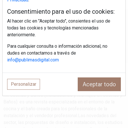
Consentimiento para el uso de cookies:
Regístrate y accede a contenidos
Al hacer clic en "Aceptar todo", consientes el uso de
exclusivos
todas las cookies y tecnologías mencionadas
anteriormente.
Correo electrónico
Para cualquier consulta o información adicional, no
dudes en contactarnos a través de
info@publimasdigital.com
Aceptar todo
Personalizar
IM Cocinas y Baños (Instalaciones y Montajes en Cocinas y
Baños): es una revista especializada en el entorno de la
cocina y el baño creada para los profesionales de la
instalación y el vendedor profesional.Las novedades del
sector, las propuestas de diseño e instalación, los estudios