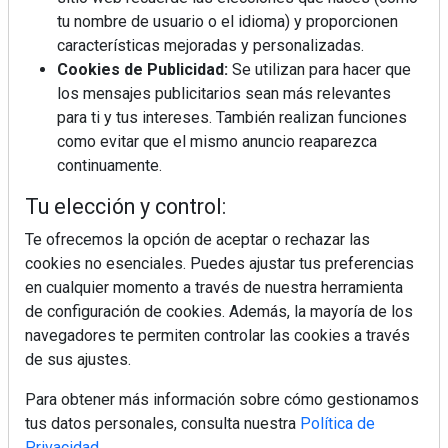
tu nombre de usuario o el idioma) y proporcionen
¿Por qué la cocina ha destronado al
salón como el espacio favorito de la
características mejoradas y personalizadas.
casa?
Cookies de Publicidad:
Se utilizan para hacer que
los mensajes publicitarios sean más relevantes
Sapienstone y Cupa Stone refuerzan
para ti y tus intereses. También realizan funciones
su alianza con una nueva superficie
como evitar que el mismo anuncio reaparezca
cerámica que anticipa las tendencias
continuamente.
de interiorismo
LivingPINO® amplía su visión del
Tu elección y control:
hogar con el lanzamiento de su nueva
línea de armarios
Te ofrecemos la opción de aceptar o rechazar las
cookies no esenciales. Puedes ajustar tus preferencias
en cualquier momento a través de nuestra herramienta
"Ya no hablamos únicamente de
grifería, sino de soluciones completas
de configuración de cookies. Además, la mayoría de los
para el baño"
navegadores te permiten controlar las cookies a través
de sus ajustes.
Para obtener más información sobre cómo gestionamos
tus datos personales, consulta nuestra
Política de
Privacidad
.