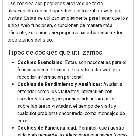
Las cookies son pequeños archivos de texto
almacenados en tu dispositivo por los sitios web que
visitas. Estas se utilizan ampliamente para hacer que los
sitios web funcionen, o funcionen de manera más
La industrialización, descarbonización y el Plan
eficiente, así como para proporcionar información a los
BIM España, a debate en REBUILD
propietarios del sitio.
Tipos de cookies que utilizamos:
MÁS LEÍDOS
Cookies Esenciales:
Estas son necesarias para el
La cocina resiste, el mercado duda
funcionamiento técnico de nuestro sitio web y no
recopilan información personal.
Cookies de Rendimiento y Analíticas:
Ayudan a
MHK Ibérica potencia el crecimiento
entender cómo los visitantes interactúan con
de sus asociados con la
nuestro sitio web, proporcionando información
marca musterhaus küchen
sobre las áreas visitadas, el tiempo de visita y
cualquier problema encontrado, como mensajes de
Diseño, orden y sostenibilidad marcan
error.
la evolución del fregadero
Cookies de Funcionalidad:
Permiten que nuestro
sitio web recuerde las elecciones que haces (como