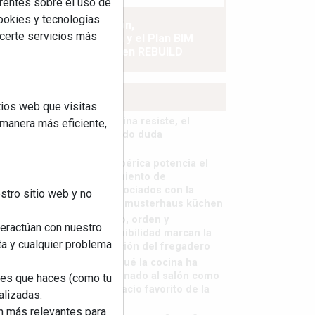
rentes sobre el uso de
cookies y tecnologías
La industrialización,
ecerte servicios más
descarbonización y el Plan BIM
España, a debate en REBUILD
MÁS LEÍDOS
ios web que visitas.
La cocina resiste, el
 manera más eficiente,
mercado duda
MHK Ibérica potencia el
crecimiento de
sus asociados con la
stro sitio web y no
marca musterhaus küchen
Diseño, orden y
teractúan con nuestro
sostenibilidad marcan la
ta y cualquier problema
evolución del fregadero
¿Por qué la cocina ha
destronado al salón como
nes que haces (como tu
el espacio favorito de la
alizadas.
casa?
an más relevantes para