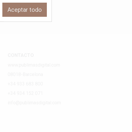
Aceptar todo
CONTACTO
www.publimasdigital.com
08018-Barcelona
+34 933 683 800
+34 934 152 071
info@publimasdigital.com