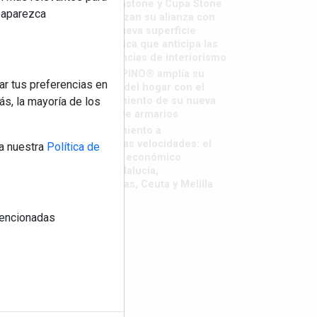
Sapienstone y Cupa Stone
reaparezca
refuerzan su alianza con
una nueva superficie
cerámica que anticipa las
tendencias de interiorismo
LivingPINO® amplía su
ar tus preferencias en
visión del hogar con el
s, la mayoría de los
lanzamiento de su nueva
línea de armarios
Crecimiento a
distintas velocidades: el
a nuestra
Política de
futuro económico
de Andalucía,
Canarias, Ceuta y Melilla
 mencionadas
os