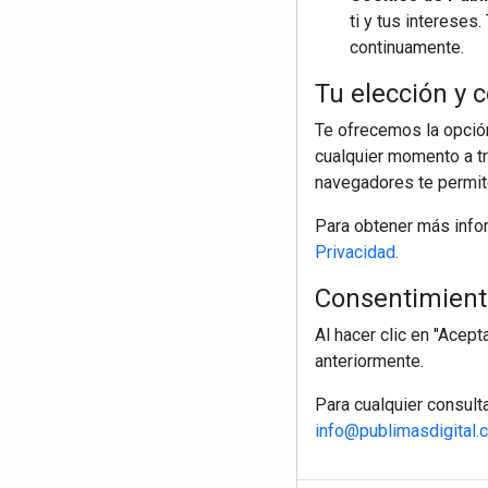
ti y tus interese
continuamente.
Tu elección y c
Te ofrecemos la opción
cualquier momento a tr
navegadores te permite
Para obtener más info
Privacidad
.
Consentimiento
Al hacer clic en "Acep
anteriormente.
Para cualquier consult
info@publimasdigital.
R