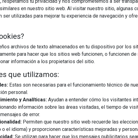
, respetamos tu privacidad y nos comprometemos a ser transpa
imilares en nuestro sitio web. Al visitar nuestro sitio, algunas 
ser utilizadas para mejorar tu experiencia de navegación y ofr
ookies?
os archivos de texto almacenados en tu dispositivo por los sit
iamente para hacer que los sitios web funcionen, o funcionen de
nar información a los propietarios del sitio.
es que utilizamos:
les:
Estas son necesarias para el funcionamiento técnico de nue
ión personal.
miento y Analíticas:
Ayudan a entender cómo los visitantes in
ionando información sobre las áreas visitadas, el tiempo de visi
mensajes de error.
onalidad:
Permiten que nuestro sitio web recuerde las eleccio
 o el idioma) y proporcionen características mejoradas y person
cidad:
Se utilizan para hacer que los mensajes publicitarios se