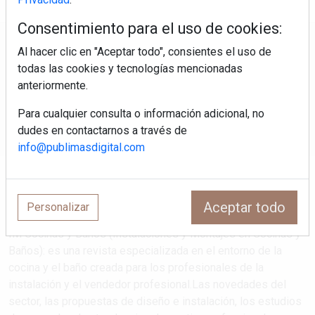
Consentimiento para el uso de cookies:
Regístrate y accede a contenidos
Al hacer clic en "Aceptar todo", consientes el uso de
exclusivos
todas las cookies y tecnologías mencionadas
anteriormente.
Correo electrónico
Para cualquier consulta o información adicional, no
dudes en contactarnos a través de
info@publimasdigital.com
Aceptar todo
Personalizar
IM Cocinas y Baños (Instalaciones y Montajes en Cocinas y
Baños): es una revista especializada en el entorno de la
cocina y el baño creada para los profesionales de la
instalación y el vendedor profesional.Las novedades del
sector, las propuestas de diseño e instalación, los estudios