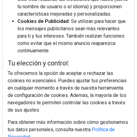
tu nombre de usuario o el idioma) y proporcionen
Diseño, orden y sostenibilidad marcan
la evolución del fregadero
características mejoradas y personalizadas.
Cookies de Publicidad:
Se utilizan para hacer que
los mensajes publicitarios sean más relevantes
¿Por qué la cocina ha destronado al
para ti y tus intereses. También realizan funciones
salón como el espacio favorito de la
como evitar que el mismo anuncio reaparezca
casa?
continuamente.
Sapienstone y Cupa Stone refuerzan
Tu elección y control:
su alianza con una nueva superficie
cerámica que anticipa las tendencias
Te ofrecemos la opción de aceptar o rechazar las
de interiorismo
cookies no esenciales. Puedes ajustar tus preferencias
en cualquier momento a través de nuestra herramienta
LivingPINO® amplía su visión del
hogar con el lanzamiento de su nueva
de configuración de cookies. Además, la mayoría de los
línea de armarios
navegadores te permiten controlar las cookies a través
de sus ajustes.
Para obtener más información sobre cómo gestionamos
tus datos personales, consulta nuestra
Política de
Privacidad
.