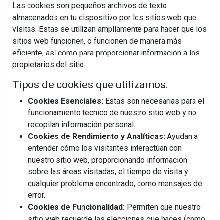
Las cookies son pequeños archivos de texto
almacenados en tu dispositivo por los sitios web que
visitas. Estas se utilizan ampliamente para hacer que los
sitios web funcionen, o funcionen de manera más
La industrialización, descarbonización y el Plan
eficiente, así como para proporcionar información a los
BIM España, a debate en REBUILD
propietarios del sitio.
Tipos de cookies que utilizamos:
MÁS LEÍDOS
Cookies Esenciales:
Estas son necesarias para el
La cocina resiste, el mercado duda
funcionamiento técnico de nuestro sitio web y no
recopilan información personal.
Cookies de Rendimiento y Analíticas:
Ayudan a
MHK Ibérica potencia el crecimiento
entender cómo los visitantes interactúan con
de sus asociados con la
nuestro sitio web, proporcionando información
marca musterhaus küchen
sobre las áreas visitadas, el tiempo de visita y
cualquier problema encontrado, como mensajes de
MHK Group crece un 5,1 % en 2025
error.
hasta los 9.664 millones de euros
Cookies de Funcionalidad:
Permiten que nuestro
sitio web recuerde las elecciones que haces (como