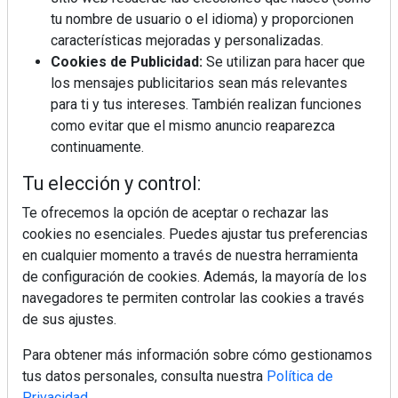
tu nombre de usuario o el idioma) y proporcionen
¿Por qué la cocina ha destronado al
salón como el espacio favorito de la
características mejoradas y personalizadas.
casa?
Cookies de Publicidad:
Se utilizan para hacer que
los mensajes publicitarios sean más relevantes
Sapienstone y Cupa Stone refuerzan
para ti y tus intereses. También realizan funciones
su alianza con una nueva superficie
como evitar que el mismo anuncio reaparezca
cerámica que anticipa las tendencias
continuamente.
de interiorismo
LivingPINO® amplía su visión del
Tu elección y control:
hogar con el lanzamiento de su nueva
línea de armarios
Te ofrecemos la opción de aceptar o rechazar las
cookies no esenciales. Puedes ajustar tus preferencias
en cualquier momento a través de nuestra herramienta
"Ya no hablamos únicamente de
grifería, sino de soluciones completas
de configuración de cookies. Además, la mayoría de los
para el baño"
navegadores te permiten controlar las cookies a través
de sus ajustes.
Para obtener más información sobre cómo gestionamos
tus datos personales, consulta nuestra
Política de
Privacidad
.