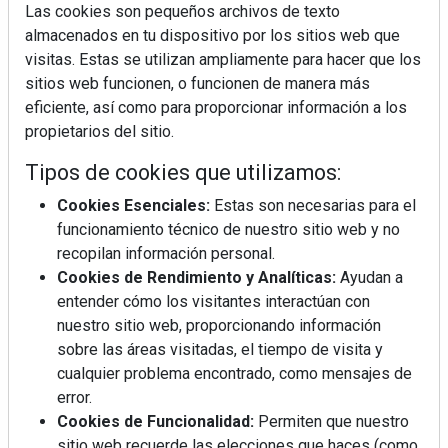
Las cookies son pequeños archivos de texto
almacenados en tu dispositivo por los sitios web que
visitas. Estas se utilizan ampliamente para hacer que los
sitios web funcionen, o funcionen de manera más
La industrialización, descarbonización y el Plan
eficiente, así como para proporcionar información a los
BIM España, a debate en REBUILD
propietarios del sitio.
Tipos de cookies que utilizamos:
MÁS LEÍDOS
Cookies Esenciales:
Estas son necesarias para el
La cocina resiste, el mercado duda
funcionamiento técnico de nuestro sitio web y no
recopilan información personal.
Cookies de Rendimiento y Analíticas:
Ayudan a
MHK Ibérica potencia el crecimiento
entender cómo los visitantes interactúan con
de sus asociados con la
nuestro sitio web, proporcionando información
marca musterhaus küchen
sobre las áreas visitadas, el tiempo de visita y
cualquier problema encontrado, como mensajes de
Diseño, orden y sostenibilidad marcan
error.
la evolución del fregadero
Cookies de Funcionalidad:
Permiten que nuestro
sitio web recuerde las elecciones que haces (como