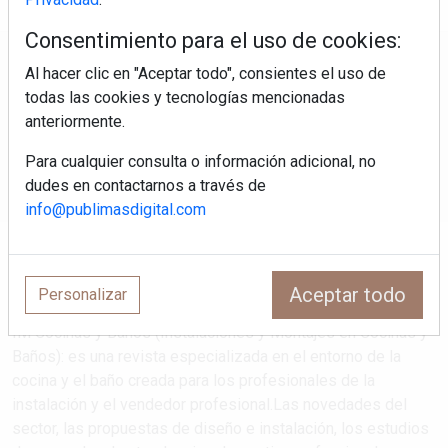
Consentimiento para el uso de cookies:
Regístrate y accede a contenidos
Al hacer clic en "Aceptar todo", consientes el uso de
exclusivos
todas las cookies y tecnologías mencionadas
anteriormente.
Correo electrónico
Para cualquier consulta o información adicional, no
dudes en contactarnos a través de
info@publimasdigital.com
Aceptar todo
Personalizar
IM Cocinas y Baños (Instalaciones y Montajes en Cocinas y
Baños): es una revista especializada en el entorno de la
cocina y el baño creada para los profesionales de la
instalación y el vendedor profesional.Las novedades del
sector, las propuestas de diseño e instalación, los estudios