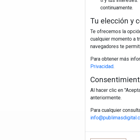
ti y tus interese
continuamente.
Tu elección y c
Te ofrecemos la opción
cualquier momento a tr
navegadores te permite
Para obtener más info
Privacidad
.
Consentimiento
Al hacer clic en "Acep
anteriormente.
Para cualquier consult
info@publimasdigital.
R