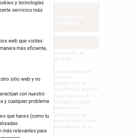
cookies y tecnologías
ecerte servicios más
La industrialización,
descarbonización y el Plan BIM
España, a debate en REBUILD
ios web que visitas.
MÁS LEÍDOS
 manera más eficiente,
La cocina resiste, el
mercado duda
MHK Ibérica potencia el
crecimiento de
stro sitio web y no
sus asociados con la
marca musterhaus küchen
teractúan con nuestro
MHK Group crece un 5,1 %
ta y cualquier problema
en 2025 hasta los 9.664
millones de euros
¿Por qué la cocina ha
nes que haces (como tu
destronado al salón como
alizadas.
el espacio favorito de la
an más relevantes para
casa?