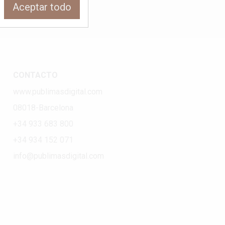
Aceptar todo
CONTACTO
www.publimasdigital.com
08018-Barcelona
+34 933 683 800
+34 934 152 071
info@publimasdigital.com