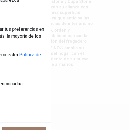
reaparezca
Sapienstone y Cupa Stone
refuerzan su alianza con
una nueva superficie
cerámica que anticipa las
tendencias de interiorismo
ar tus preferencias en
Diseño, orden y
sostenibilidad marcan la
s, la mayoría de los
evolución del fregadero
LivingPINO® amplía su
visión del hogar con el
a nuestra
Política de
lanzamiento de su nueva
línea de armarios
 mencionadas
os