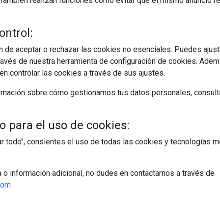
s. También realizan funciones como evitar que el mismo anuncio 
ontrol:
 de aceptar o rechazar las cookies no esenciales. Puedes ajust
avés de nuestra herramienta de configuración de cookies. Ademá
n controlar las cookies a través de sus ajustes.
rmación sobre cómo gestionamos tus datos personales, consult
 para el uso de cookies:
tar todo", consientes el uso de todas las cookies y tecnologías
a o información adicional, no dudes en contactarnos a través de
com
egístrate y accede a contenidos exclusiv
Correo electrónico