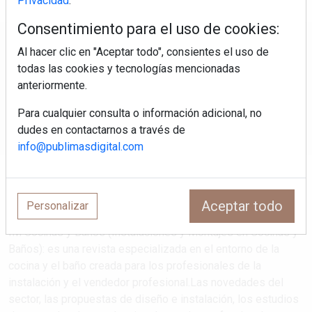
Privacidad
.
Consentimiento para el uso de cookies:
Regístrate y accede a contenidos
Al hacer clic en "Aceptar todo", consientes el uso de
exclusivos
todas las cookies y tecnologías mencionadas
anteriormente.
Correo electrónico
Para cualquier consulta o información adicional, no
dudes en contactarnos a través de
info@publimasdigital.com
Aceptar todo
Personalizar
IM Cocinas y Baños (Instalaciones y Montajes en Cocinas y
Baños): es una revista especializada en el entorno de la
cocina y el baño creada para los profesionales de la
instalación y el vendedor profesional.Las novedades del
sector, las propuestas de diseño e instalación, los estudios