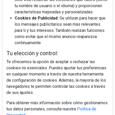
tu nombre de usuario o el idioma) y proporcionen
Diseño, orden y sostenibilidad marcan
la evolución del fregadero
características mejoradas y personalizadas.
Cookies de Publicidad:
Se utilizan para hacer que
los mensajes publicitarios sean más relevantes
¿Por qué la cocina ha destronado al
para ti y tus intereses. También realizan funciones
salón como el espacio favorito de la
como evitar que el mismo anuncio reaparezca
casa?
continuamente.
Sapienstone y Cupa Stone refuerzan
Tu elección y control:
su alianza con una nueva superficie
cerámica que anticipa las tendencias
Te ofrecemos la opción de aceptar o rechazar las
de interiorismo
cookies no esenciales. Puedes ajustar tus preferencias
en cualquier momento a través de nuestra herramienta
LivingPINO® amplía su visión del
hogar con el lanzamiento de su nueva
de configuración de cookies. Además, la mayoría de los
línea de armarios
navegadores te permiten controlar las cookies a través
de sus ajustes.
Para obtener más información sobre cómo gestionamos
tus datos personales, consulta nuestra
Política de