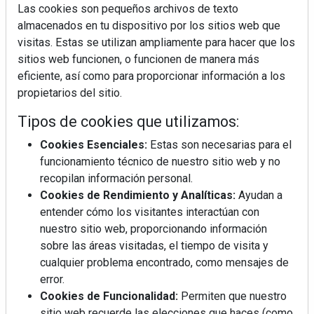
Las cookies son pequeños archivos de texto
almacenados en tu dispositivo por los sitios web que
visitas. Estas se utilizan ampliamente para hacer que los
sitios web funcionen, o funcionen de manera más
La industrialización, descarbonización y el Plan
eficiente, así como para proporcionar información a los
BIM España, a debate en REBUILD
propietarios del sitio.
Tipos de cookies que utilizamos:
MÁS LEÍDOS
Cookies Esenciales:
Estas son necesarias para el
La cocina resiste, el mercado duda
funcionamiento técnico de nuestro sitio web y no
recopilan información personal.
Cookies de Rendimiento y Analíticas:
Ayudan a
MHK Ibérica potencia el crecimiento
entender cómo los visitantes interactúan con
de sus asociados con la
nuestro sitio web, proporcionando información
marca musterhaus küchen
sobre las áreas visitadas, el tiempo de visita y
cualquier problema encontrado, como mensajes de
MHK Group crece un 5,1 % en 2025
error.
hasta los 9.664 millones de euros
Cookies de Funcionalidad:
Permiten que nuestro
sitio web recuerde las elecciones que haces (como