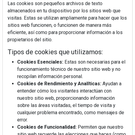
Las cookies son pequeños archivos de texto
almacenados en tu dispositivo por los sitios web que
visitas. Estas se utilizan ampliamente para hacer que los
sitios web funcionen, o funcionen de manera más
La industrialización, descarbonización y el Plan
eficiente, así como para proporcionar información a los
BIM España, a debate en REBUILD
propietarios del sitio.
Tipos de cookies que utilizamos:
MÁS LEÍDOS
Cookies Esenciales:
Estas son necesarias para el
La cocina resiste, el mercado duda
funcionamiento técnico de nuestro sitio web y no
recopilan información personal.
Cookies de Rendimiento y Analíticas:
Ayudan a
MHK Ibérica potencia el crecimiento
entender cómo los visitantes interactúan con
de sus asociados con la
nuestro sitio web, proporcionando información
marca musterhaus küchen
sobre las áreas visitadas, el tiempo de visita y
cualquier problema encontrado, como mensajes de
Diseño, orden y sostenibilidad marcan
error.
la evolución del fregadero
Cookies de Funcionalidad:
Permiten que nuestro
sitio web recuerde las elecciones que haces (como