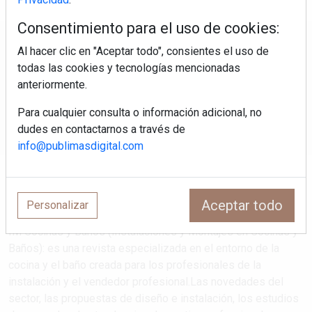
Consentimiento para el uso de cookies:
Regístrate y accede a contenidos
Al hacer clic en "Aceptar todo", consientes el uso de
exclusivos
todas las cookies y tecnologías mencionadas
anteriormente.
Correo electrónico
Para cualquier consulta o información adicional, no
dudes en contactarnos a través de
info@publimasdigital.com
Aceptar todo
Personalizar
IM Cocinas y Baños (Instalaciones y Montajes en Cocinas y
Baños): es una revista especializada en el entorno de la
cocina y el baño creada para los profesionales de la
instalación y el vendedor profesional.Las novedades del
sector, las propuestas de diseño e instalación, los estudios