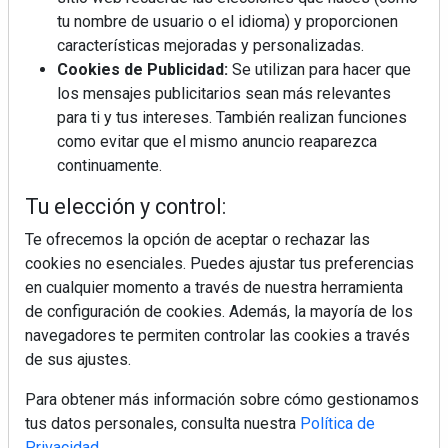
tu nombre de usuario o el idioma) y proporcionen
¿Por qué la cocina ha destronado al
salón como el espacio favorito de la
características mejoradas y personalizadas.
casa?
Cookies de Publicidad:
Se utilizan para hacer que
los mensajes publicitarios sean más relevantes
Sapienstone y Cupa Stone refuerzan
para ti y tus intereses. También realizan funciones
su alianza con una nueva superficie
como evitar que el mismo anuncio reaparezca
cerámica que anticipa las tendencias
continuamente.
de interiorismo
LivingPINO® amplía su visión del
Tu elección y control:
hogar con el lanzamiento de su nueva
línea de armarios
Te ofrecemos la opción de aceptar o rechazar las
cookies no esenciales. Puedes ajustar tus preferencias
en cualquier momento a través de nuestra herramienta
"Ya no hablamos únicamente de
grifería, sino de soluciones completas
de configuración de cookies. Además, la mayoría de los
para el baño"
navegadores te permiten controlar las cookies a través
de sus ajustes.
Para obtener más información sobre cómo gestionamos
tus datos personales, consulta nuestra
Política de
Privacidad
.