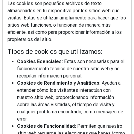
Las cookies son pequeños archivos de texto
almacenados en tu dispositivo por los sitios web que
visitas. Estas se utilizan ampliamente para hacer que los
sitios web funcionen, o funcionen de manera más
La industrialización, descarbonización y el Plan
eficiente, así como para proporcionar información a los
BIM España, a debate en REBUILD
propietarios del sitio.
Tipos de cookies que utilizamos:
MÁS LEÍDOS
Cookies Esenciales:
Estas son necesarias para el
La cocina resiste, el mercado duda
funcionamiento técnico de nuestro sitio web y no
recopilan información personal.
Cookies de Rendimiento y Analíticas:
Ayudan a
MHK Ibérica potencia el crecimiento
entender cómo los visitantes interactúan con
de sus asociados con la
nuestro sitio web, proporcionando información
marca musterhaus küchen
sobre las áreas visitadas, el tiempo de visita y
cualquier problema encontrado, como mensajes de
Diseño, orden y sostenibilidad marcan
error.
la evolución del fregadero
Cookies de Funcionalidad:
Permiten que nuestro
sitio web recuerde las elecciones que haces (como