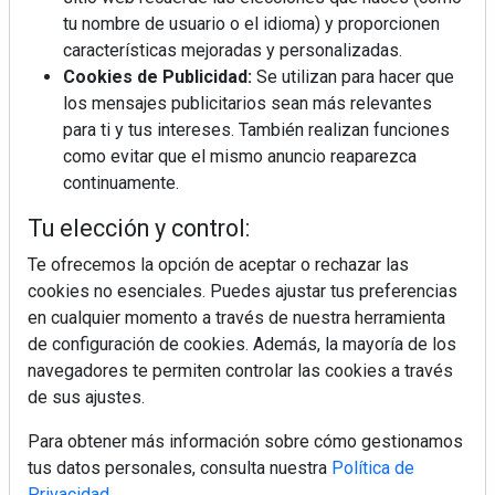
tu nombre de usuario o el idioma) y proporcionen
¿Por qué la cocina ha destronado al
salón como el espacio favorito de la
características mejoradas y personalizadas.
casa?
Cookies de Publicidad:
Se utilizan para hacer que
los mensajes publicitarios sean más relevantes
Sapienstone y Cupa Stone refuerzan
para ti y tus intereses. También realizan funciones
su alianza con una nueva superficie
como evitar que el mismo anuncio reaparezca
cerámica que anticipa las tendencias
continuamente.
de interiorismo
LivingPINO® amplía su visión del
Tu elección y control:
hogar con el lanzamiento de su nueva
línea de armarios
Te ofrecemos la opción de aceptar o rechazar las
cookies no esenciales. Puedes ajustar tus preferencias
en cualquier momento a través de nuestra herramienta
Crecimiento a distintas velocidades: el
futuro económico de Andalucía,
de configuración de cookies. Además, la mayoría de los
Canarias, Ceuta y Melilla
navegadores te permiten controlar las cookies a través
de sus ajustes.
Para obtener más información sobre cómo gestionamos
tus datos personales, consulta nuestra
Política de
Privacidad
.