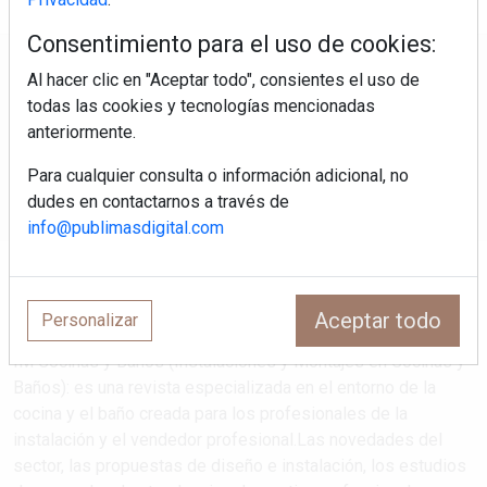
Consentimiento para el uso de cookies:
Regístrate y accede a contenidos
Al hacer clic en "Aceptar todo", consientes el uso de
exclusivos
todas las cookies y tecnologías mencionadas
anteriormente.
Correo electrónico
Para cualquier consulta o información adicional, no
dudes en contactarnos a través de
info@publimasdigital.com
Aceptar todo
Personalizar
IM Cocinas y Baños (Instalaciones y Montajes en Cocinas y
Baños): es una revista especializada en el entorno de la
cocina y el baño creada para los profesionales de la
instalación y el vendedor profesional.Las novedades del
sector, las propuestas de diseño e instalación, los estudios