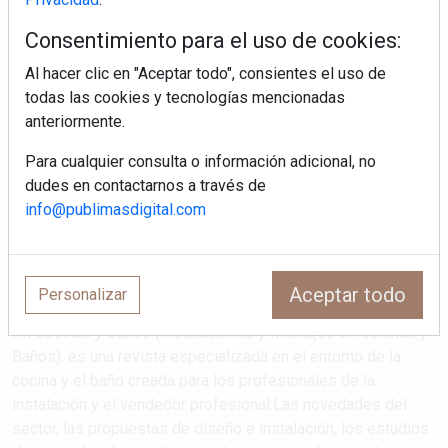
Consentimiento para el uso de cookies:
Regístrate y accede a contenidos
Al hacer clic en "Aceptar todo", consientes el uso de
exclusivos
todas las cookies y tecnologías mencionadas
anteriormente.
Correo electrónico
Para cualquier consulta o información adicional, no
dudes en contactarnos a través de
info@publimasdigital.com
Aceptar todo
Personalizar
IM Cocinas y Baños (Instalaciones y Montajes en Cocinas y
Baños): es una revista especializada en el entorno de la
cocina y el baño creada para los profesionales de la
instalación y el vendedor profesional.Las novedades del
sector, las propuestas de diseño e instalación, los estudios