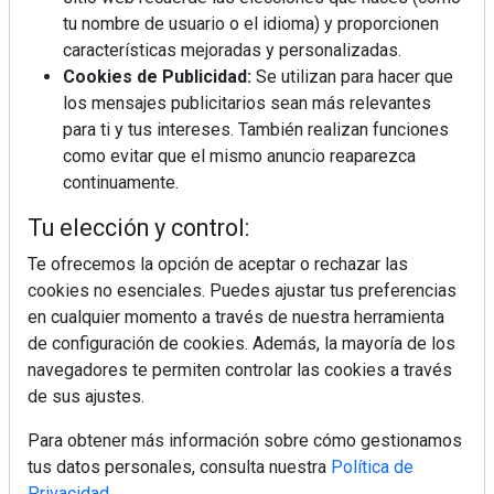
tu nombre de usuario o el idioma) y proporcionen
¿Por qué la cocina ha destronado al
salón como el espacio favorito de la
características mejoradas y personalizadas.
casa?
Cookies de Publicidad:
Se utilizan para hacer que
los mensajes publicitarios sean más relevantes
Sapienstone y Cupa Stone refuerzan
para ti y tus intereses. También realizan funciones
su alianza con una nueva superficie
como evitar que el mismo anuncio reaparezca
cerámica que anticipa las tendencias
continuamente.
de interiorismo
LivingPINO® amplía su visión del
Tu elección y control:
hogar con el lanzamiento de su nueva
línea de armarios
Te ofrecemos la opción de aceptar o rechazar las
cookies no esenciales. Puedes ajustar tus preferencias
en cualquier momento a través de nuestra herramienta
"Ya no hablamos únicamente de
grifería, sino de soluciones completas
de configuración de cookies. Además, la mayoría de los
para el baño"
navegadores te permiten controlar las cookies a través
de sus ajustes.
Para obtener más información sobre cómo gestionamos
tus datos personales, consulta nuestra
Política de
Privacidad
.