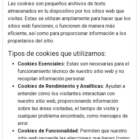
Las cookies son pequeños archivos de texto
almacenados en tu dispositivo por los sitios web que
visitas. Estas se utilizan ampliamente para hacer que los
sitios web funcionen, o funcionen de manera más
La industrialización, descarbonización y el Plan
eficiente, así como para proporcionar información a los
BIM España, a debate en REBUILD
propietarios del sitio.
Tipos de cookies que utilizamos:
MÁS LEÍDOS
Cookies Esenciales:
Estas son necesarias para el
La cocina resiste, el mercado duda
funcionamiento técnico de nuestro sitio web y no
recopilan información personal.
Cookies de Rendimiento y Analíticas:
Ayudan a
MHK Ibérica potencia el crecimiento
entender cómo los visitantes interactúan con
de sus asociados con la
nuestro sitio web, proporcionando información
marca musterhaus küchen
sobre las áreas visitadas, el tiempo de visita y
cualquier problema encontrado, como mensajes de
Diseño, orden y sostenibilidad marcan
error.
la evolución del fregadero
Cookies de Funcionalidad:
Permiten que nuestro
sitio web recuerde las elecciones que haces (como