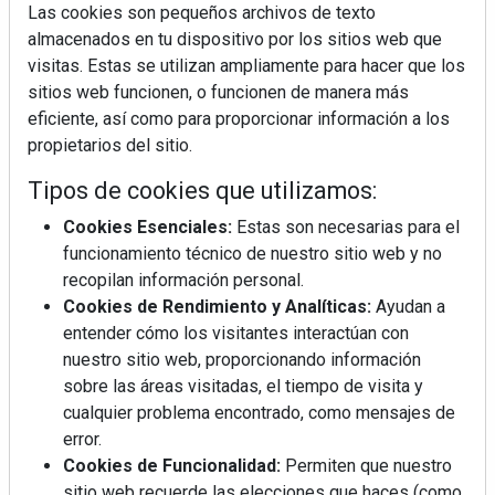
Las cookies son pequeños archivos de texto
almacenados en tu dispositivo por los sitios web que
visitas. Estas se utilizan ampliamente para hacer que los
sitios web funcionen, o funcionen de manera más
La industrialización, descarbonización y el Plan
eficiente, así como para proporcionar información a los
BIM España, a debate en REBUILD
propietarios del sitio.
Tipos de cookies que utilizamos:
MÁS LEÍDOS
Cookies Esenciales:
Estas son necesarias para el
La cocina resiste, el mercado duda
funcionamiento técnico de nuestro sitio web y no
recopilan información personal.
Cookies de Rendimiento y Analíticas:
Ayudan a
MHK Ibérica potencia el crecimiento
entender cómo los visitantes interactúan con
de sus asociados con la
nuestro sitio web, proporcionando información
marca musterhaus küchen
sobre las áreas visitadas, el tiempo de visita y
cualquier problema encontrado, como mensajes de
Diseño, orden y sostenibilidad marcan
error.
la evolución del fregadero
Cookies de Funcionalidad:
Permiten que nuestro
sitio web recuerde las elecciones que haces (como