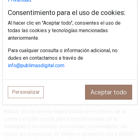
Consentimiento para el uso de cookies:
Regístrate y accede a contenidos
Al hacer clic en "Aceptar todo", consientes el uso de
exclusivos
todas las cookies y tecnologías mencionadas
anteriormente.
Correo electrónico
Para cualquier consulta o información adicional, no
dudes en contactarnos a través de
info@publimasdigital.com
Aceptar todo
Personalizar
IM Cocinas y Baños (Instalaciones y Montajes en Cocinas y
Baños): es una revista especializada en el entorno de la
cocina y el baño creada para los profesionales de la
instalación y el vendedor profesional.Las novedades del
sector, las propuestas de diseño e instalación, los estudios