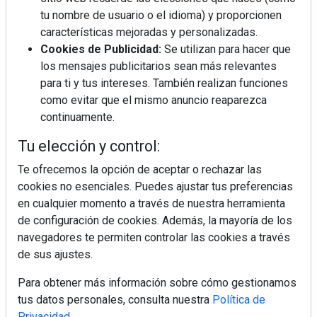
tu nombre de usuario o el idioma) y proporcionen
¿Por qué la cocina ha destronado al
salón como el espacio favorito de la
características mejoradas y personalizadas.
casa?
Cookies de Publicidad:
Se utilizan para hacer que
los mensajes publicitarios sean más relevantes
Sapienstone y Cupa Stone refuerzan
para ti y tus intereses. También realizan funciones
su alianza con una nueva superficie
como evitar que el mismo anuncio reaparezca
cerámica que anticipa las tendencias
continuamente.
de interiorismo
LivingPINO® amplía su visión del
Tu elección y control:
hogar con el lanzamiento de su nueva
línea de armarios
Te ofrecemos la opción de aceptar o rechazar las
cookies no esenciales. Puedes ajustar tus preferencias
en cualquier momento a través de nuestra herramienta
"Ya no hablamos únicamente de
grifería, sino de soluciones completas
de configuración de cookies. Además, la mayoría de los
para el baño"
navegadores te permiten controlar las cookies a través
de sus ajustes.
Para obtener más información sobre cómo gestionamos
tus datos personales, consulta nuestra
Política de
Privacidad
.