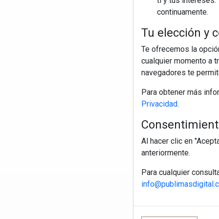
ti y tus interese
continuamente.
Tu elección y c
Te ofrecemos la opción
cualquier momento a tr
navegadores te permite
Para obtener más info
Privacidad
.
Consentimiento
Al hacer clic en "Acep
anteriormente.
Para cualquier consult
info@publimasdigital.
R