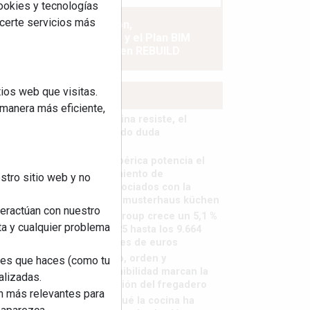
cookies y tecnologías
ecerte servicios más
La industrialización,
descarbonización y el Plan BIM
España, a debate en REBUILD
ios web que visitas.
MÁS LEÍDOS
 manera más eficiente,
La cocina resiste, el
mercado duda
MHK Ibérica potencia el
crecimiento de
stro sitio web y no
sus asociados con la
marca musterhaus küchen
teractúan con nuestro
MHK Group crece un 5,1 %
ta y cualquier problema
en 2025 hasta los 9.664
millones de euros
Diseño, orden y
nes que haces (como tu
sostenibilidad marcan la
alizadas.
evolución del fregadero
an más relevantes para
¿Por qué la cocina ha