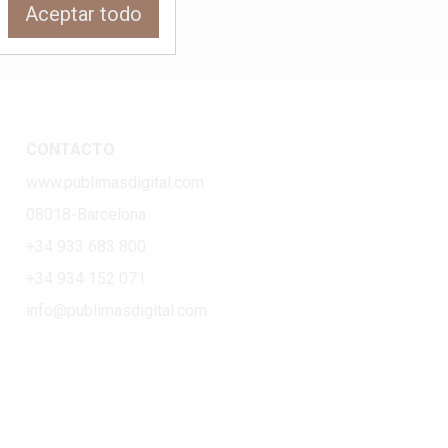
Aceptar todo
CONTACTO
www.publimasdigital.com
08018-Barcelona
+34 933 683 800
+34 934 152 071
info@publimasdigital.com