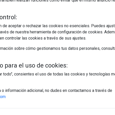
s. También realizan funciones como evitar que el mismo anuncio 
ontrol:
 de aceptar o rechazar las cookies no esenciales. Puedes ajust
avés de nuestra herramienta de configuración de cookies. Ademá
n controlar las cookies a través de sus ajustes.
rmación sobre cómo gestionamos tus datos personales, consult
 para el uso de cookies:
tar todo", consientes el uso de todas las cookies y tecnologías
a o información adicional, no dudes en contactarnos a través de
com
egístrate y accede a contenidos exclusiv
Correo electrónico