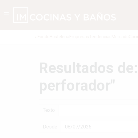
aFondo
Hosteleria
Empresas
Tendencias
Mercado
Coci
Resultados de:
perforador"
Texto
Desde