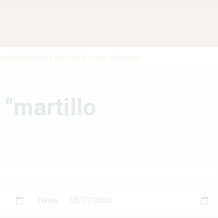
nas
Baños
Ferias y Eventos
Recursos
Revistas
 "martillo
Hasta