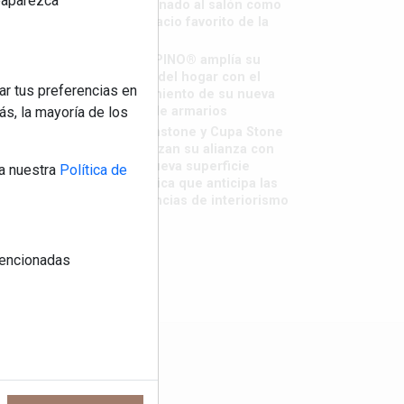
reaparezca
destronado al salón como
el espacio favorito de la
casa?
LivingPINO® amplía su
visión del hogar con el
ar tus preferencias en
lanzamiento de su nueva
s, la mayoría de los
línea de armarios
Sapienstone y Cupa Stone
refuerzan su alianza con
una nueva superficie
a nuestra
Política de
cerámica que anticipa las
tendencias de interiorismo
 mencionadas
os