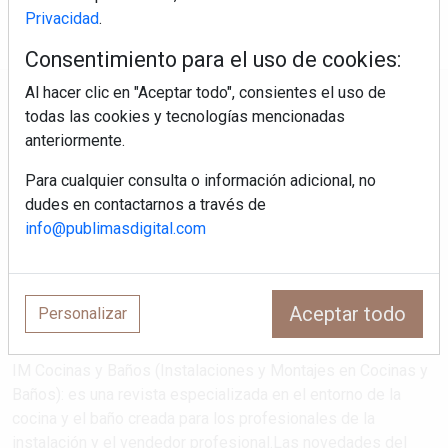
Privacidad
.
Consentimiento para el uso de cookies:
Al hacer clic en "Aceptar todo", consientes el uso de
Regístrate y accede a contenidos
todas las cookies y tecnologías mencionadas
exclusivos
anteriormente.
Para cualquier consulta o información adicional, no
Correo electrónico
dudes en contactarnos a través de
info@publimasdigital.com
Aceptar todo
Personalizar
IM Cocinas y Baños (Instalaciones y Montajes en Cocinas y
Baños): es una revista especializada en el entorno de la
cocina y el baño creada para los profesionales de la
instalación y el vendedor profesional.Las novedades del