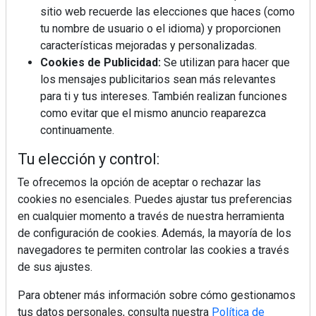
sitio web recuerde las elecciones que haces (como
tu nombre de usuario o el idioma) y proporcionen
Diseño, orden y sostenibilidad marcan
características mejoradas y personalizadas.
la evolución del fregadero
Cookies de Publicidad:
Se utilizan para hacer que
los mensajes publicitarios sean más relevantes
para ti y tus intereses. También realizan funciones
¿Por qué la cocina ha destronado al
como evitar que el mismo anuncio reaparezca
salón como el espacio favorito de la
continuamente.
casa?
Tu elección y control:
Sapienstone y Cupa Stone refuerzan
su alianza con una nueva superficie
Te ofrecemos la opción de aceptar o rechazar las
cerámica que anticipa las tendencias
cookies no esenciales. Puedes ajustar tus preferencias
de interiorismo
en cualquier momento a través de nuestra herramienta
LivingPINO® amplía su visión del
de configuración de cookies. Además, la mayoría de los
hogar con el lanzamiento de su nueva
navegadores te permiten controlar las cookies a través
línea de armarios
de sus ajustes.
Para obtener más información sobre cómo gestionamos
tus datos personales, consulta nuestra
Política de