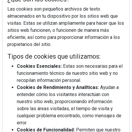
Las cookies son pequeños archivos de texto
almacenados en tu dispositivo por los sitios web que
visitas. Estas se utilizan ampliamente para hacer que los
sitios web funcionen, o funcionen de manera más
eficiente, así como para proporcionar información a los
La industrialización, descarbonización y el Plan
BIM España, a debate en REBUILD
propietarios del sitio.
Tipos de cookies que utilizamos:
MÁS LEÍDOS
Cookies Esenciales:
Estas son necesarias para el
funcionamiento técnico de nuestro sitio web y no
La cocina resiste, el mercado duda
recopilan información personal.
Cookies de Rendimiento y Analíticas:
Ayudan a
entender cómo los visitantes interactúan con
MHK Ibérica potencia el crecimiento
nuestro sitio web, proporcionando información
de sus asociados con la
sobre las áreas visitadas, el tiempo de visita y
marca musterhaus küchen
cualquier problema encontrado, como mensajes de
error.
MHK Group crece un 5,1 % en 2025
Cookies de Funcionalidad:
Permiten que nuestro
hasta los 9.664 millones de euros