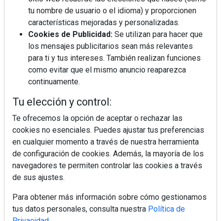
tu nombre de usuario o el idioma) y proporcionen
¿Por qué la cocina ha destronado al
salón como el espacio favorito de la
características mejoradas y personalizadas.
casa?
Cookies de Publicidad:
Se utilizan para hacer que
los mensajes publicitarios sean más relevantes
Sapienstone y Cupa Stone refuerzan
para ti y tus intereses. También realizan funciones
su alianza con una nueva superficie
como evitar que el mismo anuncio reaparezca
cerámica que anticipa las tendencias
continuamente.
de interiorismo
LivingPINO® amplía su visión del
Tu elección y control:
hogar con el lanzamiento de su nueva
línea de armarios
Te ofrecemos la opción de aceptar o rechazar las
cookies no esenciales. Puedes ajustar tus preferencias
en cualquier momento a través de nuestra herramienta
Crecimiento a distintas velocidades: el
futuro económico de Andalucía,
de configuración de cookies. Además, la mayoría de los
Canarias, Ceuta y Melilla
navegadores te permiten controlar las cookies a través
de sus ajustes.
Para obtener más información sobre cómo gestionamos
tus datos personales, consulta nuestra
Política de
Privacidad
.