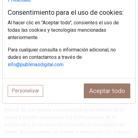
Consentimiento para el uso de cookies:
Regístrate y accede a contenidos
Al hacer clic en "Aceptar todo", consientes el uso de
exclusivos
todas las cookies y tecnologías mencionadas
anteriormente.
Correo electrónico
Para cualquier consulta o información adicional, no
dudes en contactarnos a través de
info@publimasdigital.com
Aceptar todo
Personalizar
IM Cocinas y Baños (Instalaciones y Montajes en Cocinas y
Baños): es una revista especializada en el entorno de la
cocina y el baño creada para los profesionales de la
instalación y el vendedor profesional.Las novedades del
sector, las propuestas de diseño e instalación, los estudios