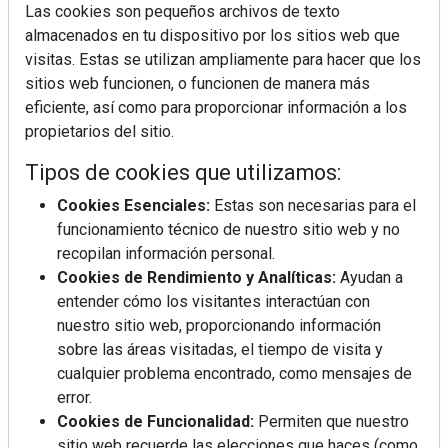
Las cookies son pequeños archivos de texto
almacenados en tu dispositivo por los sitios web que
visitas. Estas se utilizan ampliamente para hacer que los
sitios web funcionen, o funcionen de manera más
La industrialización, descarbonización y el Plan
eficiente, así como para proporcionar información a los
BIM España, a debate en REBUILD
propietarios del sitio.
Tipos de cookies que utilizamos:
MÁS LEÍDOS
Cookies Esenciales:
Estas son necesarias para el
La cocina resiste, el mercado duda
funcionamiento técnico de nuestro sitio web y no
recopilan información personal.
Cookies de Rendimiento y Analíticas:
Ayudan a
MHK Ibérica potencia el crecimiento
entender cómo los visitantes interactúan con
de sus asociados con la
nuestro sitio web, proporcionando información
marca musterhaus küchen
sobre las áreas visitadas, el tiempo de visita y
cualquier problema encontrado, como mensajes de
Diseño, orden y sostenibilidad marcan
error.
la evolución del fregadero
Cookies de Funcionalidad:
Permiten que nuestro
sitio web recuerde las elecciones que haces (como