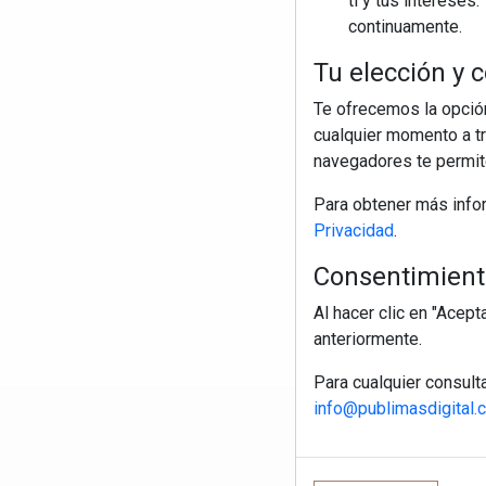
ti y tus interese
continuamente.
Tu elección y c
Te ofrecemos la opción
cualquier momento a tr
navegadores te permite
Para obtener más info
Privacidad
.
Consentimiento
Al hacer clic en "Acep
anteriormente.
Para cualquier consult
info@publimasdigital.
R