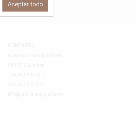
Aceptar todo
CONTACTO
www.publimasdigital.com
08018-Barcelona
+34 933 683 800
+34 934 152 071
info@publimasdigital.com