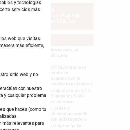
cookies y tecnologías
ecerte servicios más
La industrialización,
descarbonización y el Plan BIM
España, a debate en REBUILD
ios web que visitas.
MÁS LEÍDOS
 manera más eficiente,
La cocina resiste, el
mercado duda
MHK Ibérica potencia el
crecimiento de
stro sitio web y no
sus asociados con la
marca musterhaus küchen
teractúan con nuestro
MHK Group crece un 5,1 %
ta y cualquier problema
en 2025 hasta los 9.664
millones de euros
Diseño, orden y
nes que haces (como tu
sostenibilidad marcan la
alizadas.
evolución del fregadero
an más relevantes para
¿Por qué la cocina ha