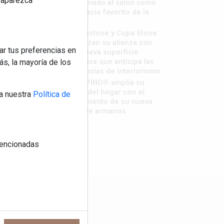
reaparezca
destronado al salón como
el espacio favorito de la
casa?
Sapienstone y Cupa Stone
refuerzan su alianza con
ar tus preferencias en
una nueva superficie
cerámica que anticipa las
s, la mayoría de los
tendencias de interiorismo
LivingPINO® amplía su
visión del hogar con el
a nuestra
Política de
lanzamiento de su nueva
línea de armarios
 mencionadas
os