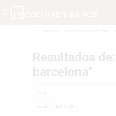
aFondo
Hosteleria
Empresas
Tendencias
Mercado
Coci
Resultados de:
barcelona"
Texto
Desde