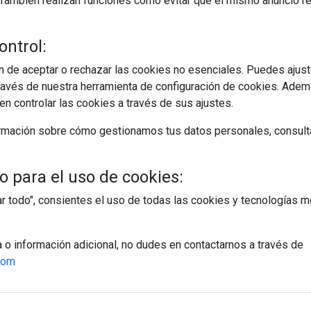
s. También realizan funciones como evitar que el mismo anuncio 
ontrol:
 de aceptar o rechazar las cookies no esenciales. Puedes ajust
avés de nuestra herramienta de configuración de cookies. Ademá
n controlar las cookies a través de sus ajustes.
rmación sobre cómo gestionamos tus datos personales, consult
 para el uso de cookies:
tar todo", consientes el uso de todas las cookies y tecnologías
a o información adicional, no dudes en contactarnos a través de
com
egístrate y accede a contenidos exclusiv
Correo electrónico