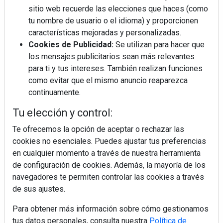
sitio web recuerde las elecciones que haces (como
tu nombre de usuario o el idioma) y proporcionen
¿Por qué la cocina ha destronado al
características mejoradas y personalizadas.
salón como el espacio favorito de la
Cookies de Publicidad:
Se utilizan para hacer que
casa?
los mensajes publicitarios sean más relevantes
para ti y tus intereses. También realizan funciones
Sapienstone y Cupa Stone refuerzan
como evitar que el mismo anuncio reaparezca
su alianza con una nueva superficie
continuamente.
cerámica que anticipa las tendencias
de interiorismo
Tu elección y control:
LivingPINO® amplía su visión del
hogar con el lanzamiento de su nueva
Te ofrecemos la opción de aceptar o rechazar las
línea de armarios
cookies no esenciales. Puedes ajustar tus preferencias
en cualquier momento a través de nuestra herramienta
Crecimiento a distintas velocidades: el
de configuración de cookies. Además, la mayoría de los
futuro económico de Andalucía,
navegadores te permiten controlar las cookies a través
Canarias, Ceuta y Melilla
de sus ajustes.
Para obtener más información sobre cómo gestionamos
tus datos personales, consulta nuestra
Política de