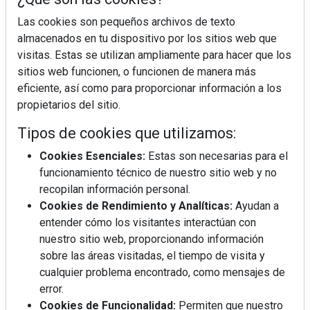
Las cookies son pequeños archivos de texto
almacenados en tu dispositivo por los sitios web que
visitas. Estas se utilizan ampliamente para hacer que los
sitios web funcionen, o funcionen de manera más
eficiente, así como para proporcionar información a los
La industrialización, descarbonización y el Plan
BIM España, a debate en REBUILD
propietarios del sitio.
Tipos de cookies que utilizamos:
MÁS LEÍDOS
Cookies Esenciales:
Estas son necesarias para el
La cocina resiste, el mercado duda
funcionamiento técnico de nuestro sitio web y no
recopilan información personal.
Cookies de Rendimiento y Analíticas:
Ayudan a
entender cómo los visitantes interactúan con
MHK Ibérica potencia el crecimiento
nuestro sitio web, proporcionando información
de sus asociados con la
sobre las áreas visitadas, el tiempo de visita y
marca musterhaus küchen
cualquier problema encontrado, como mensajes de
error.
Diseño, orden y sostenibilidad marcan
Cookies de Funcionalidad:
Permiten que nuestro
la evolución del fregadero