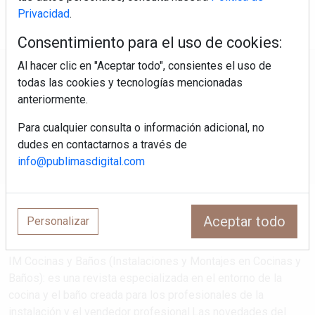
Privacidad
.
Consentimiento para el uso de cookies:
Al hacer clic en "Aceptar todo", consientes el uso de
Regístrate y accede a contenidos
todas las cookies y tecnologías mencionadas
exclusivos
anteriormente.
Para cualquier consulta o información adicional, no
Correo electrónico
dudes en contactarnos a través de
info@publimasdigital.com
Aceptar todo
Personalizar
IM Cocinas y Baños (Instalaciones y Montajes en Cocinas y
Baños): es una revista especializada en el entorno de la
cocina y el baño creada para los profesionales de la
instalación y el vendedor profesional.Las novedades del