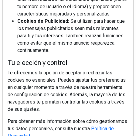
tu nombre de usuario o el idioma) y proporcionen
¿Por qué la cocina ha destronado al
salón como el espacio favorito de la
características mejoradas y personalizadas.
casa?
Cookies de Publicidad:
Se utilizan para hacer que
los mensajes publicitarios sean más relevantes
Sapienstone y Cupa Stone refuerzan
para ti y tus intereses. También realizan funciones
su alianza con una nueva superficie
como evitar que el mismo anuncio reaparezca
cerámica que anticipa las tendencias
continuamente.
de interiorismo
Diseño, orden y sostenibilidad marcan
Tu elección y control:
la evolución del fregadero
Te ofrecemos la opción de aceptar o rechazar las
cookies no esenciales. Puedes ajustar tus preferencias
en cualquier momento a través de nuestra herramienta
LivingPINO® amplía su visión del
hogar con el lanzamiento de su nueva
de configuración de cookies. Además, la mayoría de los
línea de armarios
navegadores te permiten controlar las cookies a través
de sus ajustes.
Para obtener más información sobre cómo gestionamos
tus datos personales, consulta nuestra
Política de
Privacidad
.