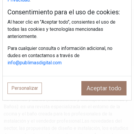
Consentimiento para el uso de cookies:
Regístrate y accede a contenidos
Al hacer clic en "Aceptar todo", consientes el uso de
exclusivos
todas las cookies y tecnologías mencionadas
anteriormente.
Correo electrónico
Para cualquier consulta o información adicional, no
dudes en contactarnos a través de
info@publimasdigital.com
Aceptar todo
Personalizar
IM Cocinas y Baños (Instalaciones y Montajes en Cocinas y
Baños): es una revista especializada en el entorno de la
cocina y el baño creada para los profesionales de la
instalación y el vendedor profesional.Las novedades del
sector, las propuestas de diseño e instalación, los estudios