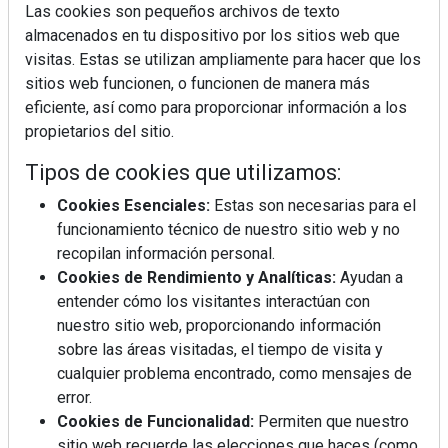
Las cookies son pequeños archivos de texto
almacenados en tu dispositivo por los sitios web que
visitas. Estas se utilizan ampliamente para hacer que los
sitios web funcionen, o funcionen de manera más
La industrialización, descarbonización y el Plan
eficiente, así como para proporcionar información a los
BIM España, a debate en REBUILD
propietarios del sitio.
Tipos de cookies que utilizamos:
MÁS LEÍDOS
Cookies Esenciales:
Estas son necesarias para el
La cocina resiste, el mercado duda
funcionamiento técnico de nuestro sitio web y no
recopilan información personal.
Cookies de Rendimiento y Analíticas:
Ayudan a
MHK Ibérica potencia el crecimiento
entender cómo los visitantes interactúan con
de sus asociados con la
nuestro sitio web, proporcionando información
marca musterhaus küchen
sobre las áreas visitadas, el tiempo de visita y
cualquier problema encontrado, como mensajes de
MHK Group crece un 5,1 % en 2025
error.
hasta los 9.664 millones de euros
Cookies de Funcionalidad:
Permiten que nuestro
sitio web recuerde las elecciones que haces (como