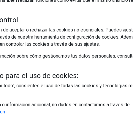
s. También realizan funciones como evitar que el mismo anuncio 
ontrol:
 de aceptar o rechazar las cookies no esenciales. Puedes ajust
avés de nuestra herramienta de configuración de cookies. Ademá
n controlar las cookies a través de sus ajustes.
rmación sobre cómo gestionamos tus datos personales, consult
 para el uso de cookies:
tar todo", consientes el uso de todas las cookies y tecnologías
a o información adicional, no dudes en contactarnos a través de
com
egístrate y accede a contenidos exclusiv
Correo electrónico