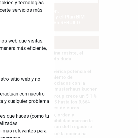
cookies y tecnologías
ecerte servicios más
La industrialización,
descarbonización y el Plan BIM
España, a debate en REBUILD
ios web que visitas.
MÁS LEÍDOS
 manera más eficiente,
La cocina resiste, el
mercado duda
MHK Ibérica potencia el
crecimiento de
stro sitio web y no
sus asociados con la
marca musterhaus küchen
teractúan con nuestro
MHK Group crece un 5,1 %
ta y cualquier problema
en 2025 hasta los 9.664
millones de euros
Diseño, orden y
nes que haces (como tu
sostenibilidad marcan la
alizadas.
evolución del fregadero
an más relevantes para
¿Por qué la cocina ha