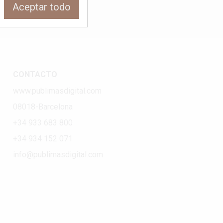
Aceptar todo
CONTACTO
www.publimasdigital.com
08018-Barcelona
+34 933 683 800
+34 934 152 071
info@publimasdigital.com