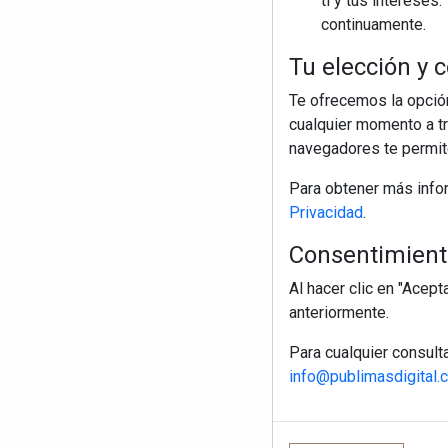
ti y tus interese
continuamente.
Tu elección y c
Te ofrecemos la opción
cualquier momento a tr
navegadores te permite
Para obtener más info
Privacidad
.
Consentimiento
Al hacer clic en "Acep
anteriormente.
Para cualquier consult
info@publimasdigital.
R