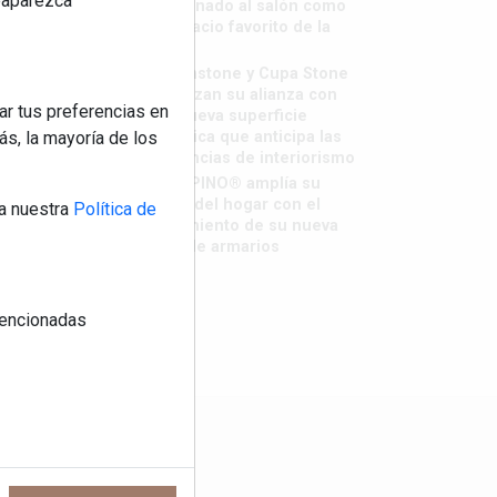
reaparezca
destronado al salón como
el espacio favorito de la
casa?
Sapienstone y Cupa Stone
refuerzan su alianza con
ar tus preferencias en
una nueva superficie
cerámica que anticipa las
s, la mayoría de los
tendencias de interiorismo
LivingPINO® amplía su
visión del hogar con el
a nuestra
Política de
lanzamiento de su nueva
línea de armarios
 mencionadas
os