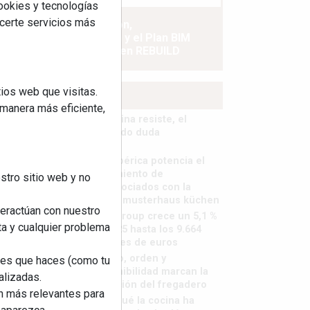
cookies y tecnologías
ecerte servicios más
La industrialización,
descarbonización y el Plan BIM
España, a debate en REBUILD
ios web que visitas.
MÁS LEÍDOS
 manera más eficiente,
La cocina resiste, el
mercado duda
MHK Ibérica potencia el
crecimiento de
stro sitio web y no
sus asociados con la
marca musterhaus küchen
teractúan con nuestro
MHK Group crece un 5,1 %
ta y cualquier problema
en 2025 hasta los 9.664
millones de euros
Diseño, orden y
nes que haces (como tu
sostenibilidad marcan la
alizadas.
evolución del fregadero
an más relevantes para
¿Por qué la cocina ha