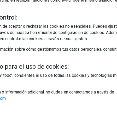
s. También realizan funciones como evitar que el mismo anuncio 
ontrol:
 de aceptar o rechazar las cookies no esenciales. Puedes ajust
avés de nuestra herramienta de configuración de cookies. Ademá
n controlar las cookies a través de sus ajustes.
rmación sobre cómo gestionamos tus datos personales, consult
 para el uso de cookies:
tar todo", consientes el uso de todas las cookies y tecnologías
a o información adicional, no dudes en contactarnos a través de
com
egístrate y accede a contenidos exclusiv
Correo electrónico