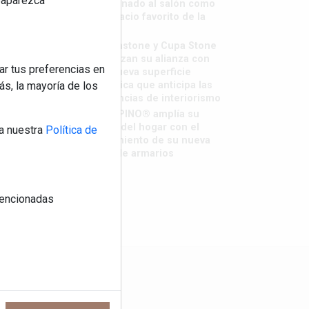
reaparezca
destronado al salón como
el espacio favorito de la
casa?
Sapienstone y Cupa Stone
refuerzan su alianza con
ar tus preferencias en
una nueva superficie
cerámica que anticipa las
s, la mayoría de los
tendencias de interiorismo
LivingPINO® amplía su
visión del hogar con el
a nuestra
Política de
lanzamiento de su nueva
línea de armarios
 mencionadas
os