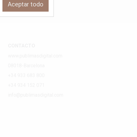
Aceptar todo
CONTACTO
www.publimasdigital.com
08018-Barcelona
+34 933 683 800
+34 934 152 071
info@publimasdigital.com