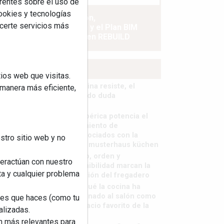
rentes sobre el uso de
cookies y tecnologías
La industrialización,
ecerte servicios más
descarbonización y el Plan BIM
España, a debate en REBUILD
MÁS LEÍDOS
ios web que visitas.
La cocina resiste, el
 manera más eficiente,
mercado duda
MHK Ibérica potencia el
crecimiento de
sus asociados con la
stro sitio web y no
marca musterhaus küchen
Diseño, orden y
teractúan con nuestro
sostenibilidad marcan la
ta y cualquier problema
evolución del fregadero
¿Por qué la cocina ha
destronado al salón como
nes que haces (como tu
el espacio favorito de la
alizadas.
casa?
an más relevantes para