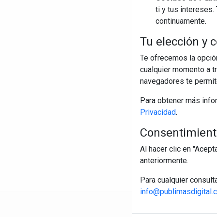
ti y tus interese
continuamente.
Tu elección y c
Te ofrecemos la opción
cualquier momento a tr
navegadores te permite
Para obtener más info
Privacidad
.
Consentimiento
Al hacer clic en "Acep
anteriormente.
Para cualquier consult
info@publimasdigital.
R