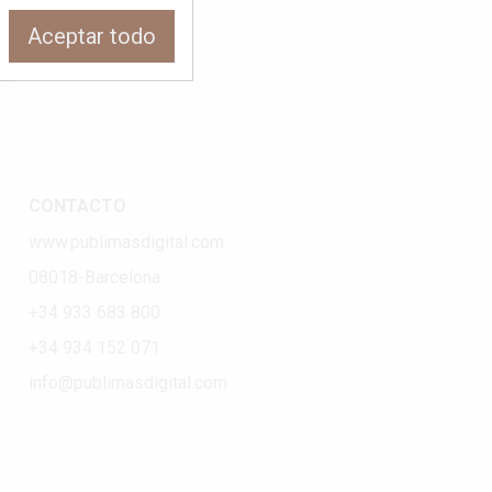
Aceptar todo
CONTACTO
www.publimasdigital.com
08018-Barcelona
+34 933 683 800
+34 934 152 071
info@publimasdigital.com