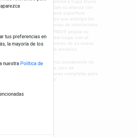
Sapienstone y Cupa Stone
reaparezca
refuerzan su alianza con
una nueva superficie
cerámica que anticipa las
tendencias de interiorismo
LivingPINO® amplía su
ar tus preferencias en
visión del hogar con el
lanzamiento de su nueva
s, la mayoría de los
línea de armarios
"Ya no
hablamos únicamente de
a nuestra
Política de
grifería, sino de
soluciones completas para
el baño"
 mencionadas
os