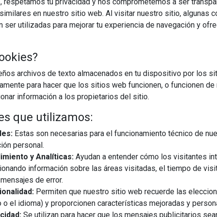
, respetamos tu privacidad y nos comprometemos a ser transpa
imilares en nuestro sitio web. Al visitar nuestro sitio, algunas 
ser utilizadas para mejorar tu experiencia de navegación y ofr
ookies?
os archivos de texto almacenados en tu dispositivo por los sit
iamente para hacer que los sitios web funcionen, o funcionen de
nar información a los propietarios del sitio.
es que utilizamos:
les:
Estas son necesarias para el funcionamiento técnico de nue
ión personal.
miento y Analíticas:
Ayudan a entender cómo los visitantes in
ionando información sobre las áreas visitadas, el tiempo de visi
mensajes de error.
onalidad:
Permiten que nuestro sitio web recuerde las eleccio
 o el idioma) y proporcionen características mejoradas y person
cidad:
Se utilizan para hacer que los mensajes publicitarios se