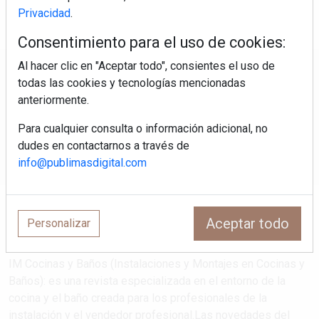
Privacidad
.
Consentimiento para el uso de cookies:
Al hacer clic en "Aceptar todo", consientes el uso de
Regístrate y accede a contenidos
todas las cookies y tecnologías mencionadas
exclusivos
anteriormente.
Para cualquier consulta o información adicional, no
Correo electrónico
dudes en contactarnos a través de
info@publimasdigital.com
Aceptar todo
Personalizar
IM Cocinas y Baños (Instalaciones y Montajes en Cocinas y
Baños): es una revista especializada en el entorno de la
cocina y el baño creada para los profesionales de la
instalación y el vendedor profesional.Las novedades del