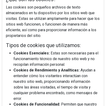
Las cookies son pequeños archivos de texto
almacenados en tu dispositivo por los sitios web que
visitas. Estas se utilizan ampliamente para hacer que los
sitios web funcionen, o funcionen de manera más
eficiente, así como para proporcionar información a los
La industrialización, descarbonización y el Plan
BIM España, a debate en REBUILD
propietarios del sitio.
Tipos de cookies que utilizamos:
MÁS LEÍDOS
Cookies Esenciales:
Estas son necesarias para el
funcionamiento técnico de nuestro sitio web y no
La cocina resiste, el mercado duda
recopilan información personal.
Cookies de Rendimiento y Analíticas:
Ayudan a
entender cómo los visitantes interactúan con
MHK Ibérica potencia el crecimiento
nuestro sitio web, proporcionando información
de sus asociados con la
sobre las áreas visitadas, el tiempo de visita y
marca musterhaus küchen
cualquier problema encontrado, como mensajes de
error.
Diseño, orden y sostenibilidad marcan
Cookies de Funcionalidad:
Permiten que nuestro
la evolución del fregadero