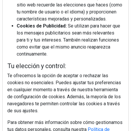
sitio web recuerde las elecciones que haces (como
tu nombre de usuario o el idioma) y proporcionen
¿Por qué la cocina ha destronado al
características mejoradas y personalizadas.
salón como el espacio favorito de la
Cookies de Publicidad:
Se utilizan para hacer que
casa?
los mensajes publicitarios sean más relevantes
para ti y tus intereses. También realizan funciones
LivingPINO® amplía su visión del
como evitar que el mismo anuncio reaparezca
hogar con el lanzamiento de su nueva
continuamente.
línea de armarios
Tu elección y control:
Sapienstone y Cupa Stone refuerzan
su alianza con una nueva superficie
Te ofrecemos la opción de aceptar o rechazar las
cerámica que anticipa las tendencias
cookies no esenciales. Puedes ajustar tus preferencias
de interiorismo
en cualquier momento a través de nuestra herramienta
Crecimiento a distintas velocidades: el
de configuración de cookies. Además, la mayoría de los
futuro económico de Andalucía,
navegadores te permiten controlar las cookies a través
Canarias, Ceuta y Melilla
de sus ajustes.
Para obtener más información sobre cómo gestionamos
tus datos personales, consulta nuestra
Política de