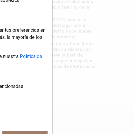
reaparezca
destronado al salón como
el espacio favorito de la
casa?
LivingPINO® amplía su
visión del hogar con el
ar tus preferencias en
lanzamiento de su nueva
línea de armarios
s, la mayoría de los
Sapienstone y Cupa Stone
refuerzan su alianza con
una nueva superficie
a nuestra
Política de
cerámica que anticipa las
tendencias de interiorismo
 mencionadas
os