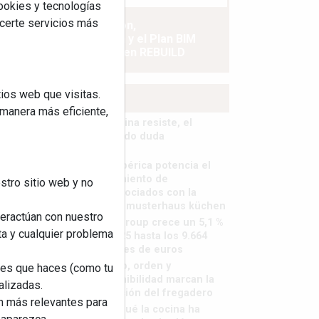
cookies y tecnologías
ecerte servicios más
La industrialización,
descarbonización y el Plan BIM
España, a debate en REBUILD
ios web que visitas.
MÁS LEÍDOS
 manera más eficiente,
La cocina resiste, el
mercado duda
MHK Ibérica potencia el
crecimiento de
stro sitio web y no
sus asociados con la
marca musterhaus küchen
teractúan con nuestro
MHK Group crece un 5,1 %
ta y cualquier problema
en 2025 hasta los 9.664
millones de euros
Diseño, orden y
nes que haces (como tu
sostenibilidad marcan la
alizadas.
evolución del fregadero
an más relevantes para
¿Por qué la cocina ha