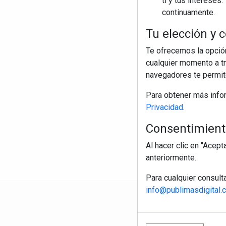
ti y tus interese
continuamente.
Tu elección y c
Te ofrecemos la opción
cualquier momento a tr
navegadores te permite
Para obtener más info
Privacidad
.
Consentimiento
Al hacer clic en "Acep
anteriormente.
Para cualquier consult
info@publimasdigital.
R