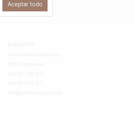
Aceptar todo
CONTACTO
www.publimasdigital.com
08018-Barcelona
+34 933 683 800
+34 934 152 071
info@publimasdigital.com