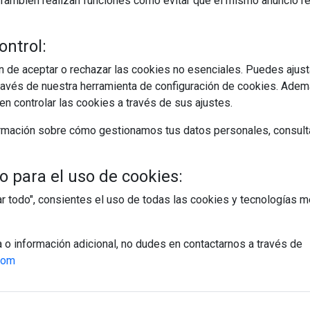
s. También realizan funciones como evitar que el mismo anuncio 
ontrol:
 de aceptar o rechazar las cookies no esenciales. Puedes ajust
avés de nuestra herramienta de configuración de cookies. Ademá
n controlar las cookies a través de sus ajustes.
rmación sobre cómo gestionamos tus datos personales, consult
 para el uso de cookies:
tar todo", consientes el uso de todas las cookies y tecnologías
a o información adicional, no dudes en contactarnos a través de
com
egístrate y accede a contenidos exclusiv
Correo electrónico