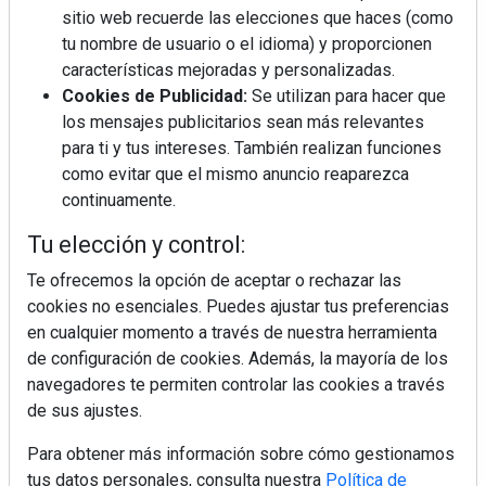
sitio web recuerde las elecciones que haces (como
tu nombre de usuario o el idioma) y proporcionen
Diseño, orden y sostenibilidad marcan
características mejoradas y personalizadas.
la evolución del fregadero
Cookies de Publicidad:
Se utilizan para hacer que
los mensajes publicitarios sean más relevantes
para ti y tus intereses. También realizan funciones
¿Por qué la cocina ha destronado al
como evitar que el mismo anuncio reaparezca
salón como el espacio favorito de la
continuamente.
casa?
Tu elección y control:
Sapienstone y Cupa Stone refuerzan
su alianza con una nueva superficie
Te ofrecemos la opción de aceptar o rechazar las
cerámica que anticipa las tendencias
cookies no esenciales. Puedes ajustar tus preferencias
de interiorismo
en cualquier momento a través de nuestra herramienta
LivingPINO® amplía su visión del
de configuración de cookies. Además, la mayoría de los
hogar con el lanzamiento de su nueva
navegadores te permiten controlar las cookies a través
línea de armarios
de sus ajustes.
Para obtener más información sobre cómo gestionamos
tus datos personales, consulta nuestra
Política de