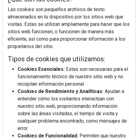
Las cookies son pequeños archivos de texto
almacenados en tu dispositivo por los sitios web que
visitas. Estas se utilizan ampliamente para hacer que los
sitios web funcionen, o funcionen de manera más
eficiente, así como para proporcionar información a los
La industrialización, descarbonización y el Plan
BIM España, a debate en REBUILD
propietarios del sitio.
Tipos de cookies que utilizamos:
MÁS LEÍDOS
Cookies Esenciales:
Estas son necesarias para el
funcionamiento técnico de nuestro sitio web y no
La cocina resiste, el mercado duda
recopilan información personal.
Cookies de Rendimiento y Analíticas:
Ayudan a
entender cómo los visitantes interactúan con
MHK Ibérica potencia el crecimiento
nuestro sitio web, proporcionando información
de sus asociados con la
sobre las áreas visitadas, el tiempo de visita y
marca musterhaus küchen
cualquier problema encontrado, como mensajes de
error.
MHK Group crece un 5,1 % en 2025
Cookies de Funcionalidad:
Permiten que nuestro
hasta los 9.664 millones de euros