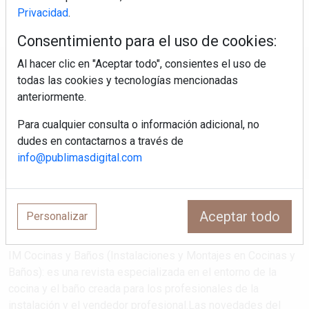
Privacidad
.
Consentimiento para el uso de cookies:
Al hacer clic en "Aceptar todo", consientes el uso de
Regístrate y accede a contenidos
todas las cookies y tecnologías mencionadas
exclusivos
anteriormente.
Para cualquier consulta o información adicional, no
Correo electrónico
dudes en contactarnos a través de
info@publimasdigital.com
Aceptar todo
Personalizar
IM Cocinas y Baños (Instalaciones y Montajes en Cocinas y
Baños): es una revista especializada en el entorno de la
cocina y el baño creada para los profesionales de la
instalación y el vendedor profesional.Las novedades del