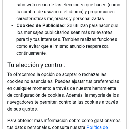
sitio web recuerde las elecciones que haces (como
tu nombre de usuario o el idioma) y proporcionen
¿Por qué la cocina ha destronado al
características mejoradas y personalizadas.
salón como el espacio favorito de la
Cookies de Publicidad:
Se utilizan para hacer que
casa?
los mensajes publicitarios sean más relevantes
para ti y tus intereses. También realizan funciones
Sapienstone y Cupa Stone refuerzan
como evitar que el mismo anuncio reaparezca
su alianza con una nueva superficie
continuamente.
cerámica que anticipa las tendencias
de interiorismo
Tu elección y control:
LivingPINO® amplía su visión del
hogar con el lanzamiento de su nueva
Te ofrecemos la opción de aceptar o rechazar las
línea de armarios
cookies no esenciales. Puedes ajustar tus preferencias
en cualquier momento a través de nuestra herramienta
Crecimiento a distintas velocidades: el
de configuración de cookies. Además, la mayoría de los
futuro económico de Andalucía,
navegadores te permiten controlar las cookies a través
Canarias, Ceuta y Melilla
de sus ajustes.
Para obtener más información sobre cómo gestionamos
tus datos personales, consulta nuestra
Política de