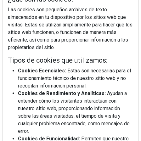
Las cookies son pequeños archivos de texto
almacenados en tu dispositivo por los sitios web que
visitas. Estas se utilizan ampliamente para hacer que los
sitios web funcionen, o funcionen de manera más
eficiente, así como para proporcionar información a los
La industrialización, descarbonización y el Plan
BIM España, a debate en REBUILD
propietarios del sitio.
Tipos de cookies que utilizamos:
MÁS LEÍDOS
Cookies Esenciales:
Estas son necesarias para el
funcionamiento técnico de nuestro sitio web y no
La cocina resiste, el mercado duda
recopilan información personal.
Cookies de Rendimiento y Analíticas:
Ayudan a
entender cómo los visitantes interactúan con
MHK Ibérica potencia el crecimiento
nuestro sitio web, proporcionando información
de sus asociados con la
sobre las áreas visitadas, el tiempo de visita y
marca musterhaus küchen
cualquier problema encontrado, como mensajes de
error.
Diseño, orden y sostenibilidad marcan
Cookies de Funcionalidad:
Permiten que nuestro
la evolución del fregadero