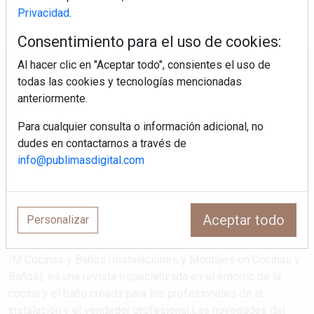
Privacidad
.
Consentimiento para el uso de cookies:
Al hacer clic en "Aceptar todo", consientes el uso de
Regístrate y accede a contenidos
todas las cookies y tecnologías mencionadas
exclusivos
anteriormente.
Para cualquier consulta o información adicional, no
Correo electrónico
dudes en contactarnos a través de
info@publimasdigital.com
Aceptar todo
Personalizar
IM Cocinas y Baños (Instalaciones y Montajes en Cocinas y
Baños): es una revista especializada en el entorno de la
cocina y el baño creada para los profesionales de la
instalación y el vendedor profesional.Las novedades del