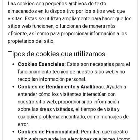
Las cookies son pequeños archivos de texto
almacenados en tu dispositivo por los sitios web que
visitas. Estas se utilizan ampliamente para hacer que los
sitios web funcionen, o funcionen de manera más
La industrialización, descarbonización y el Plan
eficiente, así como para proporcionar información a los
BIM España, a debate en REBUILD
propietarios del sitio.
Tipos de cookies que utilizamos:
MÁS LEÍDOS
Cookies Esenciales:
Estas son necesarias para el
La cocina resiste, el mercado duda
funcionamiento técnico de nuestro sitio web y no
recopilan información personal.
Cookies de Rendimiento y Analíticas:
Ayudan a
MHK Ibérica potencia el crecimiento
entender cómo los visitantes interactúan con
de sus asociados con la
nuestro sitio web, proporcionando información
marca musterhaus küchen
sobre las áreas visitadas, el tiempo de visita y
cualquier problema encontrado, como mensajes de
Diseño, orden y sostenibilidad marcan
error.
la evolución del fregadero
Cookies de Funcionalidad:
Permiten que nuestro
sitio web recuerde las elecciones que haces (como