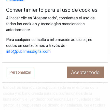
Consentimiento para el uso de cookies:
Regístrate y accede a contenidos
Al hacer clic en "Aceptar todo", consientes el uso de
exclusivos
todas las cookies y tecnologías mencionadas
anteriormente.
Correo electrónico
Para cualquier consulta o información adicional, no
dudes en contactarnos a través de
info@publimasdigital.com
Aceptar todo
Personalizar
IM Cocinas y Baños (Instalaciones y Montajes en Cocinas y
Baños): es una revista especializada en el entorno de la
cocina y el baño creada para los profesionales de la
instalación y el vendedor profesional.Las novedades del
sector, las propuestas de diseño e instalación, los estudios