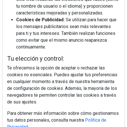
tu nombre de usuario o el idioma) y proporcionen
¿Por qué la cocina ha destronado al
salón como el espacio favorito de la
características mejoradas y personalizadas.
casa?
Cookies de Publicidad:
Se utilizan para hacer que
los mensajes publicitarios sean más relevantes
Sapienstone y Cupa Stone refuerzan
para ti y tus intereses. También realizan funciones
su alianza con una nueva superficie
como evitar que el mismo anuncio reaparezca
cerámica que anticipa las tendencias
continuamente.
de interiorismo
LivingPINO® amplía su visión del
Tu elección y control:
hogar con el lanzamiento de su nueva
línea de armarios
Te ofrecemos la opción de aceptar o rechazar las
cookies no esenciales. Puedes ajustar tus preferencias
en cualquier momento a través de nuestra herramienta
"Ya no hablamos únicamente de
grifería, sino de soluciones completas
de configuración de cookies. Además, la mayoría de los
para el baño"
navegadores te permiten controlar las cookies a través
de sus ajustes.
Para obtener más información sobre cómo gestionamos
tus datos personales, consulta nuestra
Política de
Privacidad
.