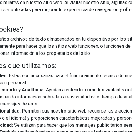
imilares en nuestro sitio web. Al visitar nuestro sitio, algunas 
ser utilizadas para mejorar tu experiencia de navegación y ofr
ookies?
12/06/2025
os archivos de texto almacenados en tu dispositivo por los sit
iamente para hacer que los sitios web funcionen, o funcionen de
o claro: consolidarse como especialista en el mundo de la
nar información a los propietarios del sitio.
inmediatamente un enfoque basado en la escucha que le
es que utilizamos:
nes la utilizarían. Esta filosofía ha guiado a la empresa ...
les:
Estas son necesarias para el funcionamiento técnico de nue
ión personal.
EGUIR LEYENDO
miento y Analíticas:
Ayudan a entender cómo los visitantes in
ionando información sobre las áreas visitadas, el tiempo de visi
mensajes de error.
innovación
mastery
design
proyecto d12
onalidad:
Permiten que nuestro sitio web recuerde las eleccio
 o el idioma) y proporcionen características mejoradas y person
cidad:
Se utilizan para hacer que los mensajes publicitarios se