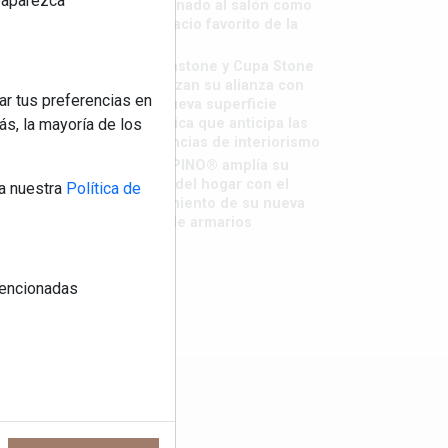
reaparezca
destronado al salón como
el espacio favorito de la
casa?
Sapienstone y Cupa Stone
refuerzan su alianza con
ar tus preferencias en
una nueva superficie
cerámica que anticipa las
s, la mayoría de los
tendencias de interiorismo
LivingPINO® amplía su
visión del hogar con el
a nuestra
Política de
lanzamiento de su nueva
línea de armarios
 mencionadas
os