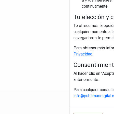
ti y tus interese
continuamente.
Tu elección y c
Te ofrecemos la opción
cualquier momento a tr
navegadores te permite
Para obtener más info
Privacidad
.
Consentimiento
Al hacer clic en "Acep
anteriormente.
Para cualquier consult
info@publimasdigital.
R