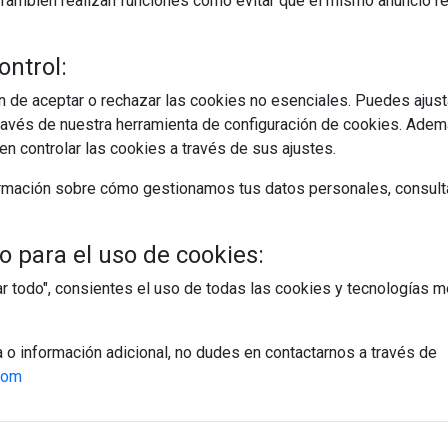
s. También realizan funciones como evitar que el mismo anuncio 
ontrol:
 de aceptar o rechazar las cookies no esenciales. Puedes ajust
avés de nuestra herramienta de configuración de cookies. Ademá
n controlar las cookies a través de sus ajustes.
rmación sobre cómo gestionamos tus datos personales, consult
 para el uso de cookies:
tar todo", consientes el uso de todas las cookies y tecnologías
a o información adicional, no dudes en contactarnos a través de
com
egístrate y accede a contenidos exclusiv
Correo electrónico