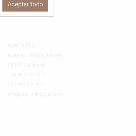
Aceptar todo
CONTACTO
www.publimasdigital.com
08018-Barcelona
+34 933 683 800
+34 934 152 071
info@publimasdigital.com