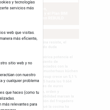
cookies y tecnologías
ecerte servicios más
La industrialización,
descarbonización y el Plan BIM
España, a debate en REBUILD
ios web que visitas.
MÁS LEÍDOS
 manera más eficiente,
La cocina resiste, el
mercado duda
MHK Ibérica potencia el
crecimiento de
stro sitio web y no
sus asociados con la
marca musterhaus küchen
teractúan con nuestro
MHK Group crece un 5,1 %
ta y cualquier problema
en 2025 hasta los 9.664
millones de euros
Diseño, orden y
nes que haces (como tu
sostenibilidad marcan la
alizadas.
evolución del fregadero
an más relevantes para
¿Por qué la cocina ha