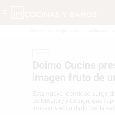
aFondo
Hosteleria
Empresas
Tendencias
Mercado
Coci
Cocinas
Doimo Cucine pre
imagen fruto de u
Esta nueva identidad surge d
de MAstery y DEsign, que repr
innovar y el cuidado por la esté