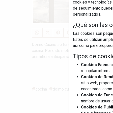
cookies y tecnologías s
de seguimiento pueden 
personalizados.
¿Qué son las c
Las cookies son pequeñ
Estas se utilizan ampl
Doimo Cucine se fundó en 1994 con un objetiv
así como para proporcio
cocina. Por este motivo, la empresa adoptó 
Tipos de cooki
permitiera anticiparse a las necesidades de quie
Cookies Esencia
recopilan informac
S
Cookies de Rendi
sitio web, proporc
encontrado, como 
cocina
doimo cucine
made
diseño
Cookies de Funci
nombre de usuario
Cookies de Publi