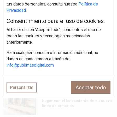
tus datos personales, consulta nuestra
Política de
MHK Group crece un 5,1 % en 2025
hasta los 9.664 millones de euros
Privacidad
.
Consentimiento para el uso de cookies:
Diseño, orden y sostenibilidad marcan
Al hacer clic en "Aceptar todo", consientes el uso de
la evolución del fregadero
todas las cookies y tecnologías mencionadas
anteriormente.
¿Por qué la cocina ha destronado al
Para cualquier consulta o información adicional, no
salón como el espacio favorito de la
dudes en contactarnos a través de
casa?
info@publimasdigital.com
Sapienstone y Cupa Stone refuerzan
su alianza con una nueva superficie
cerámica que anticipa las tendencias
Aceptar todo
Personalizar
de interiorismo
LivingPINO® amplía su visión del
hogar con el lanzamiento de su nueva
línea de armarios