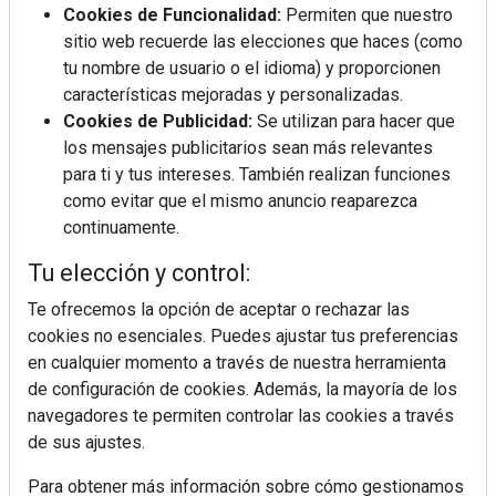
Cookies de Funcionalidad:
Permiten que nuestro
sitio web recuerde las elecciones que haces (como
tu nombre de usuario o el idioma) y proporcionen
características mejoradas y personalizadas.
Cookies de Publicidad:
Se utilizan para hacer que
los mensajes publicitarios sean más relevantes
para ti y tus intereses. También realizan funciones
La industrialización, descarbonización y el Plan
como evitar que el mismo anuncio reaparezca
BIM España, a debate en REBUILD
continuamente.
Tu elección y control:
MÁS LEÍDOS
Te ofrecemos la opción de aceptar o rechazar las
La cocina resiste, el mercado duda
cookies no esenciales. Puedes ajustar tus preferencias
en cualquier momento a través de nuestra herramienta
de configuración de cookies. Además, la mayoría de los
navegadores te permiten controlar las cookies a través
MHK Ibérica potencia el crecimiento
de sus asociados con la
de sus ajustes.
marca musterhaus küchen
Para obtener más información sobre cómo gestionamos