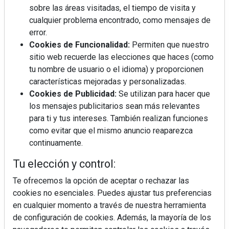
sobre las áreas visitadas, el tiempo de visita y
cualquier problema encontrado, como mensajes de
error.
Cookies de Funcionalidad:
Permiten que nuestro
sitio web recuerde las elecciones que haces (como
tu nombre de usuario o el idioma) y proporcionen
características mejoradas y personalizadas.
Cookies de Publicidad:
Se utilizan para hacer que
los mensajes publicitarios sean más relevantes
para ti y tus intereses. También realizan funciones
como evitar que el mismo anuncio reaparezca
continuamente.
Tu elección y control:
La industrialización, descarbonización y el Plan
BIM España, a debate en REBUILD
Te ofrecemos la opción de aceptar o rechazar las
cookies no esenciales. Puedes ajustar tus preferencias
MÁS LEÍDOS
en cualquier momento a través de nuestra herramienta
de configuración de cookies. Además, la mayoría de los
La cocina resiste, el mercado duda