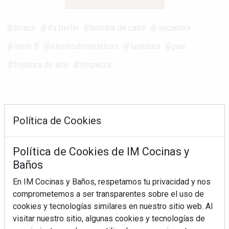
bosch
ifa berlín
bomba de calor
secadora
serie 8
electrodomésticos
lavadora
pae
freidora de aire
limpieza
Política de Cookies
Política de Cookies de IM Cocinas y
REVISTA 163
Baños
En IM Cocinas y Baños, respetamos tu privacidad y nos
comprometemos a ser transparentes sobre el uso de
cookies y tecnologías similares en nuestro sitio web. Al
visitar nuestro sitio, algunas cookies y tecnologías de