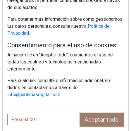
navegadores te permiten controlar las cookies a través
de sus ajustes.
Para obtener más información sobre cómo gestionamos
MHK Ibérica potencia el crecimiento
tus datos personales, consulta nuestra
Política de
de sus asociados con la
Privacidad
.
marca musterhaus küchen
Consentimiento para el uso de cookies:
MHK Group crece un 5,1 % en 2025
hasta los 9.664 millones de euros
Al hacer clic en "Aceptar todo", consientes el uso de
todas las cookies y tecnologías mencionadas
anteriormente.
Diseño, orden y sostenibilidad marcan
la evolución del fregadero
Para cualquier consulta o información adicional, no
dudes en contactarnos a través de
info@publimasdigital.com
¿Por qué la cocina ha destronado al
salón como el espacio favorito de la
casa?
Aceptar todo
Personalizar
LivingPINO® amplía su visión del
hogar con el lanzamiento de su nueva