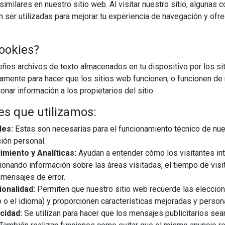
imilares en nuestro sitio web. Al visitar nuestro sitio, algunas 
ser utilizadas para mejorar tu experiencia de navegación y ofr
ookies?
os archivos de texto almacenados en tu dispositivo por los sit
23/10/2025
iamente para hacer que los sitios web funcionen, o funcionen de
nar información a los propietarios del sitio.
la marca prémium en su forma más pura: elegante, minimalista
es que utilizamos:
o de las tiendas monomarca, se ofrece una imagen coherente y
te año y los que se están planificando demuestran que la ...
les:
Estas son necesarias para el funcionamiento técnico de nue
ión personal.
miento y Analíticas:
Ayudan a entender cómo los visitantes in
EGUIR LEYENDO
ionando información sobre las áreas visitadas, el tiempo de visi
mensajes de error.
onalidad:
Permiten que nuestro sitio web recuerde las eleccio
eriores
tienda
 o el idioma) y proporcionen características mejoradas y person
cidad:
Se utilizan para hacer que los mensajes publicitarios se