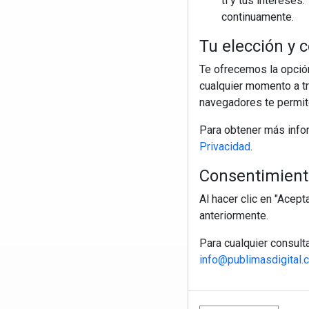
ti y tus interese
continuamente.
Tu elección y c
Te ofrecemos la opción
cualquier momento a tr
navegadores te permite
Para obtener más info
Privacidad
.
Consentimiento
Al hacer clic en "Acep
anteriormente.
Para cualquier consult
info@publimasdigital.
R