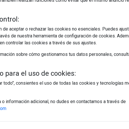
s. También realizan funciones como evitar que el mismo anuncio 
ontrol:
 de aceptar o rechazar las cookies no esenciales. Puedes ajust
avés de nuestra herramienta de configuración de cookies. Ademá
n controlar las cookies a través de sus ajustes.
rmación sobre cómo gestionamos tus datos personales, consult
 para el uso de cookies:
tar todo", consientes el uso de todas las cookies y tecnologías
a o información adicional, no dudes en contactarnos a través de
com
egístrate y accede a contenidos exclusiv
Correo electrónico