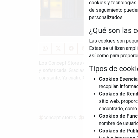
cookies y tecnologías s
de seguimiento pueden 
personalizados.
¿Qué son las c
Las cookies son pequeñ
Estas se utilizan ampl
así como para proporcio
Los Concept Stores de next125 representan a 
Tipos de cooki
y sofisticada. Gracias al concepto optimizad
constante. Ya cuatro Concept Stores nuevos es
Cookies Esencia
recopilan informac
Cookies de Rendi
S
sitio web, proporc
encontrado, como 
Cookies de Funci
concept stores
next125
diseño de int
nombre de usuario
Cookies de Publi