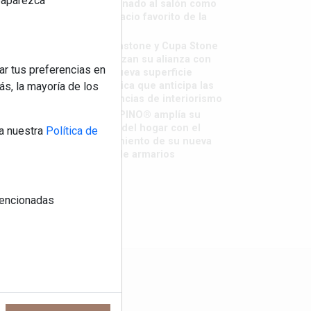
reaparezca
destronado al salón como
el espacio favorito de la
casa?
Sapienstone y Cupa Stone
refuerzan su alianza con
ar tus preferencias en
una nueva superficie
s, la mayoría de los
cerámica que anticipa las
tendencias de interiorismo
LivingPINO® amplía su
visión del hogar con el
a nuestra
Política de
lanzamiento de su nueva
línea de armarios
 mencionadas
os