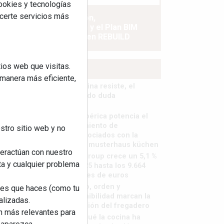
cookies y tecnologías
ecerte servicios más
La industrialización,
descarbonización y el Plan BIM
España, a debate en REBUILD
ios web que visitas.
MÁS LEÍDOS
 manera más eficiente,
La cocina resiste, el
mercado duda
MHK Ibérica potencia el
crecimiento de
stro sitio web y no
sus asociados con la
marca musterhaus küchen
teractúan con nuestro
MHK Group crece un 5,1 %
ta y cualquier problema
en 2025 hasta los 9.664
millones de euros
Diseño, orden y
nes que haces (como tu
sostenibilidad marcan la
alizadas.
evolución del fregadero
an más relevantes para
¿Por qué la cocina ha