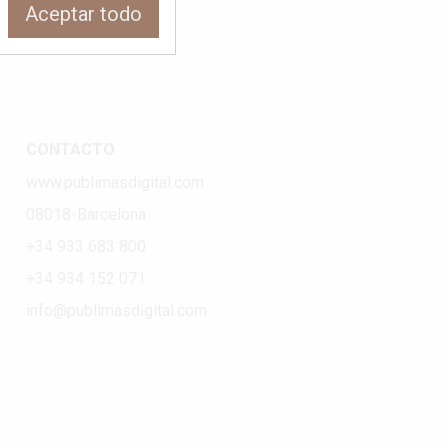
Aceptar todo
CONTACTO
www.publimasdigital.com
08018-Barcelona
+34 933 683 800
+34 934 152 071
info@publimasdigital.com