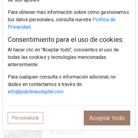
MHK Ibérica potencia el crecimiento
Para obtener más información sobre cómo gestionamos
de sus asociados con la
marca musterhaus küchen
tus datos personales, consulta nuestra
Política de
Privacidad
.
MHK Group crece un 5,1 % en 2025
Consentimiento para el uso de cookies:
hasta los 9.664 millones de euros
Al hacer clic en "Aceptar todo", consientes el uso de
todas las cookies y tecnologías mencionadas
Diseño, orden y sostenibilidad marcan
anteriormente.
la evolución del fregadero
Para cualquier consulta o información adicional, no
dudes en contactarnos a través de
¿Por qué la cocina ha destronado al
info@publimasdigital.com
salón como el espacio favorito de la
casa?
Sapienstone y Cupa Stone refuerzan
Aceptar todo
Personalizar
su alianza con una nueva superficie
cerámica que anticipa las tendencias
de interiorismo