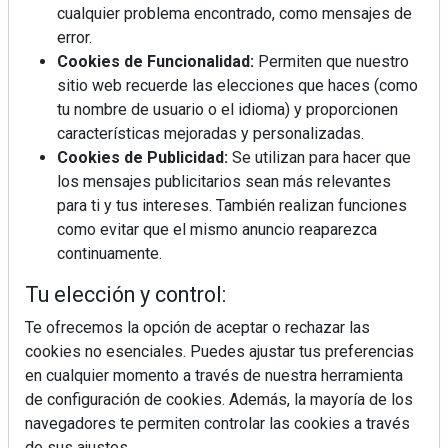
cualquier problema encontrado, como mensajes de
error.
Cookies de Funcionalidad:
Permiten que nuestro
sitio web recuerde las elecciones que haces (como
tu nombre de usuario o el idioma) y proporcionen
características mejoradas y personalizadas.
Cookies de Publicidad:
Se utilizan para hacer que
los mensajes publicitarios sean más relevantes
para ti y tus intereses. También realizan funciones
como evitar que el mismo anuncio reaparezca
continuamente.
La industrialización, descarbonización y el Plan
BIM España, a debate en REBUILD
Tu elección y control:
Te ofrecemos la opción de aceptar o rechazar las
MÁS LEÍDOS
cookies no esenciales. Puedes ajustar tus preferencias
en cualquier momento a través de nuestra herramienta
La cocina resiste, el mercado duda
de configuración de cookies. Además, la mayoría de los
navegadores te permiten controlar las cookies a través
de sus ajustes.