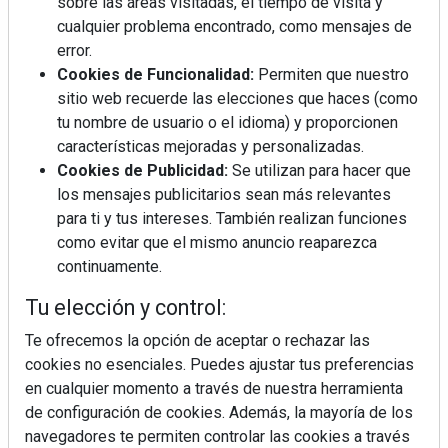
sobre las áreas visitadas, el tiempo de visita y
cualquier problema encontrado, como mensajes de
error.
Cookies de Funcionalidad:
Permiten que nuestro
sitio web recuerde las elecciones que haces (como
tu nombre de usuario o el idioma) y proporcionen
características mejoradas y personalizadas.
Cookies de Publicidad:
Se utilizan para hacer que
los mensajes publicitarios sean más relevantes
para ti y tus intereses. También realizan funciones
como evitar que el mismo anuncio reaparezca
continuamente.
La industrialización, descarbonización y el Plan
Tu elección y control:
BIM España, a debate en REBUILD
Te ofrecemos la opción de aceptar o rechazar las
cookies no esenciales. Puedes ajustar tus preferencias
MÁS LEÍDOS
en cualquier momento a través de nuestra herramienta
de configuración de cookies. Además, la mayoría de los
La cocina resiste, el mercado duda
navegadores te permiten controlar las cookies a través