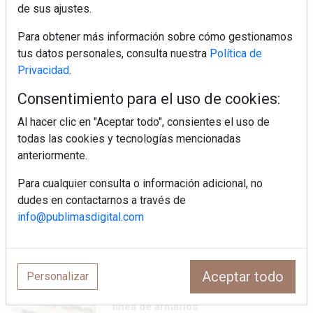
de sus ajustes.
MHK Ibérica potencia el crecimiento
Para obtener más información sobre cómo gestionamos
de sus asociados con la
tus datos personales, consulta nuestra
Política de
marca musterhaus küchen
Privacidad
.
Consentimiento para el uso de cookies:
Diseño, orden y sostenibilidad marcan
la evolución del fregadero
Al hacer clic en "Aceptar todo", consientes el uso de
todas las cookies y tecnologías mencionadas
anteriormente.
¿Por qué la cocina ha destronado al
salón como el espacio favorito de la
Para cualquier consulta o información adicional, no
casa?
dudes en contactarnos a través de
info@publimasdigital.com
Sapienstone y Cupa Stone refuerzan
su alianza con una nueva superficie
cerámica que anticipa las tendencias
de interiorismo
Aceptar todo
Personalizar
LivingPINO® amplía su visión del
hogar con el lanzamiento de su nueva
línea de armarios