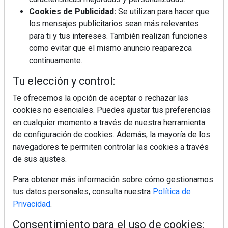
BIM España, a debate en REBUILD
Cookies de Publicidad:
Se utilizan para hacer que
los mensajes publicitarios sean más relevantes
para ti y tus intereses. También realizan funciones
MÁS LEÍDOS
como evitar que el mismo anuncio reaparezca
La cocina resiste, el mercado duda
continuamente.
Tu elección y control:
Te ofrecemos la opción de aceptar o rechazar las
MHK Ibérica potencia el crecimiento
cookies no esenciales. Puedes ajustar tus preferencias
de sus asociados con la
en cualquier momento a través de nuestra herramienta
marca musterhaus küchen
de configuración de cookies. Además, la mayoría de los
navegadores te permiten controlar las cookies a través
MHK Group crece un 5,1 % en 2025
hasta los 9.664 millones de euros
de sus ajustes.
Para obtener más información sobre cómo gestionamos
tus datos personales, consulta nuestra
Política de
Diseño, orden y sostenibilidad marcan
la evolución del fregadero
Privacidad
.
Consentimiento para el uso de cookies: