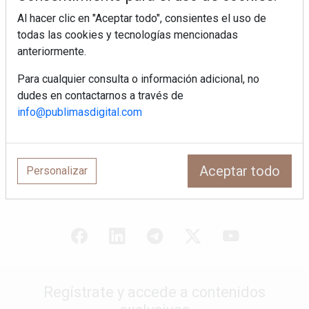
¿Por qué la cocina ha destronado al
Al hacer clic en "Aceptar todo", consientes el uso de
salón como el espacio favorito de la
todas las cookies y tecnologías mencionadas
casa?
anteriormente.
Sapienstone y Cupa Stone refuerzan
Para cualquier consulta o información adicional, no
su alianza con una nueva superficie
dudes en contactarnos a través de
cerámica que anticipa las tendencias
info@publimasdigital.com
de interiorismo
LivingPINO® amplía su visión del
hogar con el lanzamiento de su nueva
línea de armarios
Aceptar todo
Personalizar
Regístrate y accede a contenidos