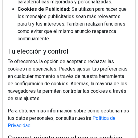
características mejoradas y personalizadas.
La industrialización, descarbonización y el Plan
Cookies de Publicidad:
Se utilizan para hacer que
BIM España, a debate en REBUILD
los mensajes publicitarios sean más relevantes
para ti y tus intereses. También realizan funciones
MÁS LEÍDOS
como evitar que el mismo anuncio reaparezca
continuamente.
La cocina resiste, el mercado duda
Tu elección y control:
Te ofrecemos la opción de aceptar o rechazar las
MHK Ibérica potencia el crecimiento
cookies no esenciales. Puedes ajustar tus preferencias
de sus asociados con la
en cualquier momento a través de nuestra herramienta
marca musterhaus küchen
de configuración de cookies. Además, la mayoría de los
navegadores te permiten controlar las cookies a través
MHK Group crece un 5,1 % en 2025
de sus ajustes.
hasta los 9.664 millones de euros
Para obtener más información sobre cómo gestionamos
tus datos personales, consulta nuestra
Política de
Diseño, orden y sostenibilidad marcan
Privacidad
.
la evolución del fregadero