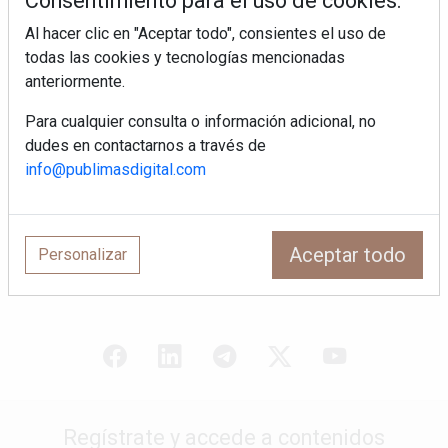
Consentimiento para el uso de cookies:
¿Por qué la cocina ha destronado al
Al hacer clic en "Aceptar todo", consientes el uso de
salón como el espacio favorito de la
todas las cookies y tecnologías mencionadas
casa?
anteriormente.
Sapienstone y Cupa Stone refuerzan
Para cualquier consulta o información adicional, no
su alianza con una nueva superficie
dudes en contactarnos a través de
cerámica que anticipa las tendencias
info@publimasdigital.com
de interiorismo
LivingPINO® amplía su visión del
hogar con el lanzamiento de su nueva
línea de armarios
Aceptar todo
Personalizar
Regístrate y accede a contenidos