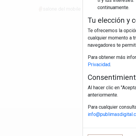
ti y tus interese
continuamente.
salone del mobile
cocina contemporánea
Tu elección y c
Te ofrecemos la opción
cualquier momento a tr
navegadores te permite
Para obtener más info
Privacidad
.
Consentimiento
Al hacer clic en "Acep
anteriormente.
Para cualquier consult
info@publimasdigital.
R