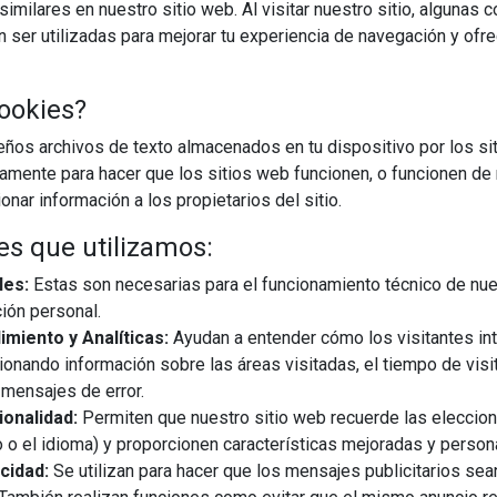
imilares en nuestro sitio web. Al visitar nuestro sitio, algunas 
ser utilizadas para mejorar tu experiencia de navegación y ofr
ookies?
os archivos de texto almacenados en tu dispositivo por los sit
iamente para hacer que los sitios web funcionen, o funcionen de
nar información a los propietarios del sitio.
es que utilizamos:
21/05/2026
les:
Estas son necesarias para el funcionamiento técnico de nue
ión personal.
a como el gran escenario internacional donde se definen las
miento y Analíticas:
Ayudan a entender cómo los visitantes in
 a la cocina. En este contexto, DAKE viaja a Milán para conocer
ionando información sobre las áreas visitadas, el tiempo de visi
ERA, STEEL y LA CORNUE, cuatro firmas ...
mensajes de error.
onalidad:
Permiten que nuestro sitio web recuerde las eleccio
 o el idioma) y proporcionen características mejoradas y person
EGUIR LEYENDO
cidad:
Se utilizan para hacer que los mensajes publicitarios se