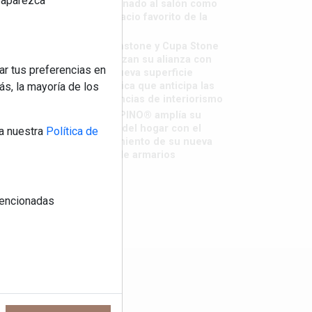
reaparezca
destronado al salón como
el espacio favorito de la
casa?
Sapienstone y Cupa Stone
refuerzan su alianza con
ar tus preferencias en
una nueva superficie
cerámica que anticipa las
s, la mayoría de los
tendencias de interiorismo
LivingPINO® amplía su
visión del hogar con el
a nuestra
Política de
lanzamiento de su nueva
línea de armarios
 mencionadas
os