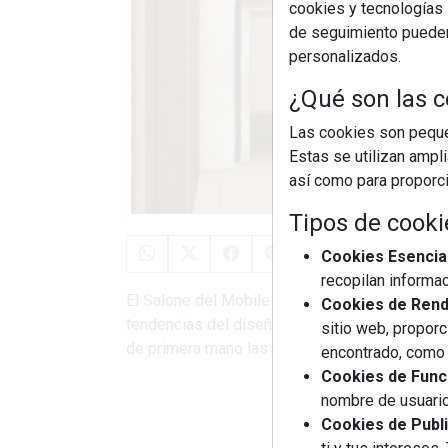
cookies y tecnologías s
de seguimiento pueden 
personalizados.
¿Qué son las c
Las cookies son pequeñ
Estas se utilizan ampl
así como para proporcio
Tipos de cooki
Cookies Esencia
recopilan informac
El Salone del Mobile Milano 2026 se consolid
Cookies de Rendi
tendencias del diseño y la tecnología aplicada
sitio web, proporc
de primera mano las novedades de FHIABA, OP
encontrado, como 
Cookies de Funci
nombre de usuario
S
Cookies de Publi