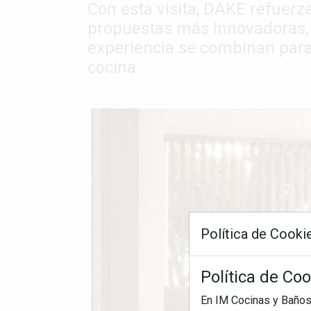
Con esta visita, DAKE refuerz
propuestas más innovadoras, 
experiencia se combinan para
cocina.
Política de Cooki
Política de Co
En IM Cocinas y Baños