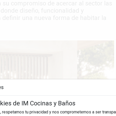
a su compromiso de acercar al sector las
donde diseño, funcionalidad y
 definir una nueva forma de habitar la
es
okies de IM Cocinas y Baños
, respetamos tu privacidad y nos comprometemos a ser transpa