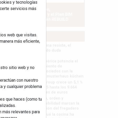
cookies y tecnologías
ecerte servicios más
La industrialización,
descarbonización y el Plan BIM
España, a debate en REBUILD
ios web que visitas.
MÁS LEÍDOS
 manera más eficiente,
La cocina resiste, el
mercado duda
MHK Ibérica potencia el
crecimiento de
stro sitio web y no
sus asociados con la
marca musterhaus küchen
teractúan con nuestro
MHK Group crece un 5,1 %
ta y cualquier problema
en 2025 hasta los 9.664
millones de euros
Diseño, orden y
nes que haces (como tu
sostenibilidad marcan la
alizadas.
evolución del fregadero
an más relevantes para
¿Por qué la cocina ha