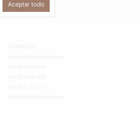
Aceptar todo
CONTACTO
www.publimasdigital.com
08018-Barcelona
+34 933 683 800
+34 934 152 071
info@publimasdigital.com