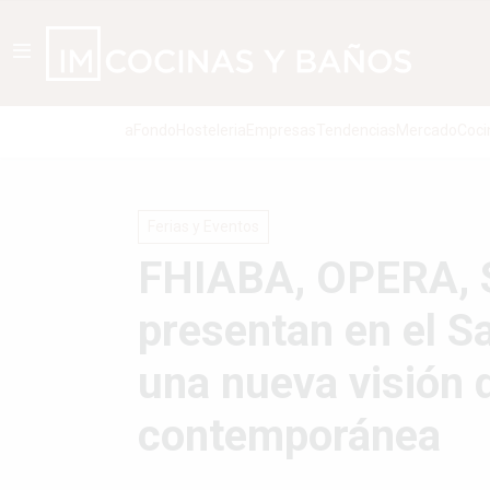
aFondo
Hosteleria
Empresas
Tendencias
Mercado
Coci
Ferias y Eventos
FHIABA, OPERA, 
presentan en el S
una nueva visión 
contemporánea