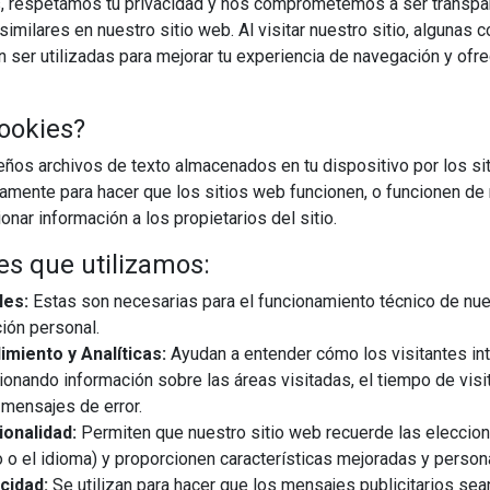
, respetamos tu privacidad y nos comprometemos a ser transpa
imilares en nuestro sitio web. Al visitar nuestro sitio, algunas 
ser utilizadas para mejorar tu experiencia de navegación y ofr
22/05/2026
ookies?
 cambios en la interacción social, combinando una estética
os archivos de texto almacenados en tu dispositivo por los sit
señado por Spalvieri & Del Ciotto, que apunta a que, "hoy en día,
iamente para hacer que los sitios web funcionen, o funcionen de
uestiones complejas que van más allá de encontrar el lugar
nar información a los propietarios del sitio.
es que utilizamos:
les:
Estas son necesarias para el funcionamiento técnico de nue
EGUIR LEYENDO
ión personal.
miento y Analíticas:
Ayudan a entender cómo los visitantes in
ionando información sobre las áreas visitadas, el tiempo de visi
barras de luz
mensajes de error.
onalidad:
Permiten que nuestro sitio web recuerde las eleccio
 o el idioma) y proporcionen características mejoradas y person
cidad:
Se utilizan para hacer que los mensajes publicitarios se