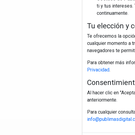
ti y tus interese
continuamente.
Tu elección y c
Te ofrecemos la opción
cualquier momento a tr
navegadores te permite
Para obtener más info
Privacidad
.
Consentimiento
Al hacer clic en "Acep
anteriormente.
Para cualquier consult
info@publimasdigital.
R