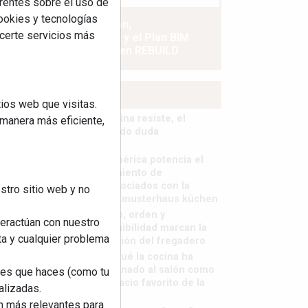
rentes sobre el uso de
cookies y tecnologías
La industrialización,
ecerte servicios más
descarbonización y el Plan BIM
España, a debate en REBUILD
MÁS LEÍDOS
ios web que visitas.
La cocina resiste, el
 manera más eficiente,
mercado duda
MHK Ibérica potencia el
crecimiento de
sus asociados con la
stro sitio web y no
marca musterhaus küchen
Diseño, orden y
teractúan con nuestro
sostenibilidad marcan la
ta y cualquier problema
evolución del fregadero
¿Por qué la cocina ha
destronado al salón como
nes que haces (como tu
el espacio favorito de la
alizadas.
casa?
an más relevantes para