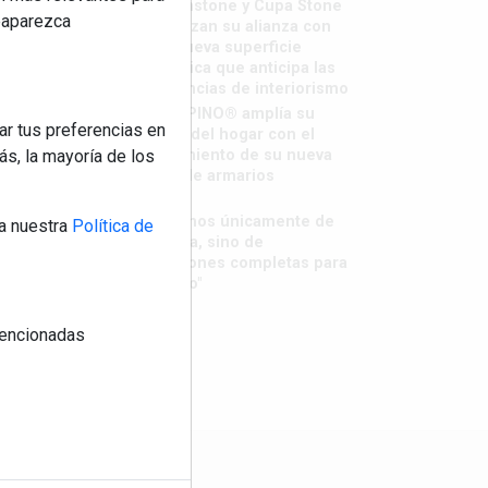
Sapienstone y Cupa Stone
reaparezca
refuerzan su alianza con
una nueva superficie
cerámica que anticipa las
tendencias de interiorismo
LivingPINO® amplía su
ar tus preferencias en
visión del hogar con el
s, la mayoría de los
lanzamiento de su nueva
línea de armarios
"Ya no
hablamos únicamente de
a nuestra
Política de
grifería, sino de
soluciones completas para
el baño"
 mencionadas
os