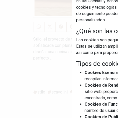
En IM Cocinas y Baños
cookies y tecnologías s
de seguimiento pueden 
personalizados.
¿Qué son las c
Stilo, el proyecto de Scavolini que refleja los
Las cookies son pequeñ
sofisticada con plena funcionalidad, ha sido di
Estas se utilizan ampl
diseñar una cocina significa tener en cuenta c
así como para proporcio
perfecto ...
Tipos de cooki
Cookies Esencia
S
recopilan informac
Cookies de Rendi
sitio web, proporc
stilo
scavolini
spalvieri & del ciotto
encontrado, como 
Cookies de Funci
nombre de usuario
Cookies de Publi