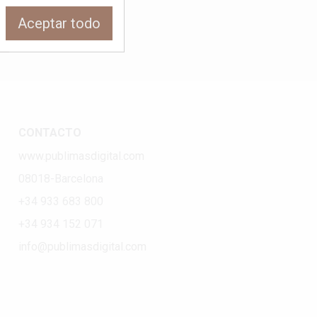
Aceptar todo
CONTACTO
www.publimasdigital.com
08018-Barcelona
+34 933 683 800
+34 934 152 071
info@publimasdigital.com