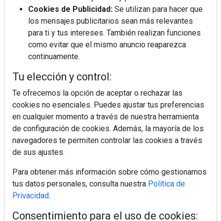
BIM España, a debate en REBUILD
Cookies de Publicidad:
Se utilizan para hacer que
los mensajes publicitarios sean más relevantes
para ti y tus intereses. También realizan funciones
MÁS LEÍDOS
como evitar que el mismo anuncio reaparezca
La cocina resiste, el mercado duda
continuamente.
Tu elección y control:
Te ofrecemos la opción de aceptar o rechazar las
MHK Ibérica potencia el crecimiento
cookies no esenciales. Puedes ajustar tus preferencias
de sus asociados con la
marca musterhaus küchen
en cualquier momento a través de nuestra herramienta
de configuración de cookies. Además, la mayoría de los
Diseño, orden y sostenibilidad marcan
navegadores te permiten controlar las cookies a través
la evolución del fregadero
de sus ajustes.
Para obtener más información sobre cómo gestionamos
¿Por qué la cocina ha destronado al
tus datos personales, consulta nuestra
Política de
salón como el espacio favorito de la
Privacidad
.
casa?
Consentimiento para el uso de cookies: