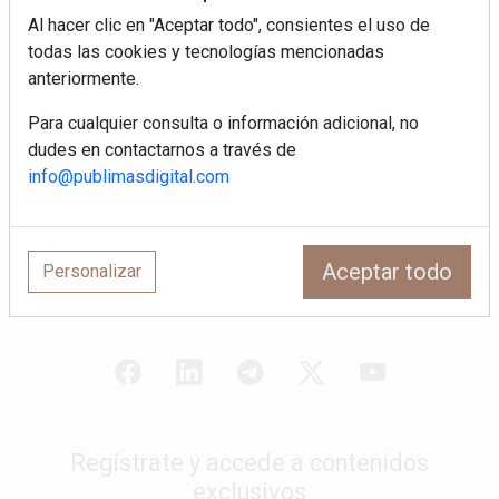
Sapienstone y Cupa Stone refuerzan
Al hacer clic en "Aceptar todo", consientes el uso de
su alianza con una nueva superficie
todas las cookies y tecnologías mencionadas
cerámica que anticipa las tendencias
de interiorismo
anteriormente.
LivingPINO® amplía su visión del
Para cualquier consulta o información adicional, no
hogar con el lanzamiento de su nueva
dudes en contactarnos a través de
línea de armarios
info@publimasdigital.com
Crecimiento a distintas velocidades: el
futuro económico de Andalucía,
Canarias, Ceuta y Melilla
Aceptar todo
Personalizar
Regístrate y accede a contenidos
exclusivos