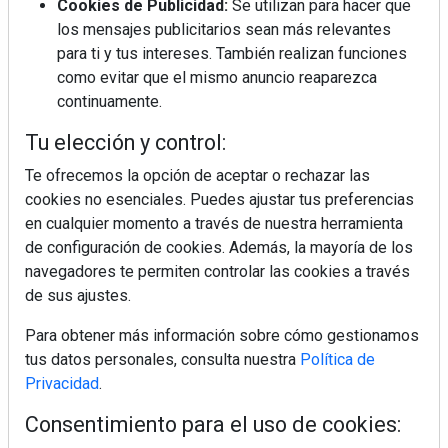
Cookies de Publicidad:
Se utilizan para hacer que
los mensajes publicitarios sean más relevantes
MÁS LEÍDOS
para ti y tus intereses. También realizan funciones
como evitar que el mismo anuncio reaparezca
La cocina resiste, el mercado duda
continuamente.
Tu elección y control:
MHK Ibérica potencia el crecimiento
Te ofrecemos la opción de aceptar o rechazar las
de sus asociados con la
cookies no esenciales. Puedes ajustar tus preferencias
marca musterhaus küchen
en cualquier momento a través de nuestra herramienta
de configuración de cookies. Además, la mayoría de los
MHK Group crece un 5,1 % en 2025
navegadores te permiten controlar las cookies a través
hasta los 9.664 millones de euros
de sus ajustes.
Para obtener más información sobre cómo gestionamos
Diseño, orden y sostenibilidad marcan
tus datos personales, consulta nuestra
Política de
la evolución del fregadero
Privacidad
.
Consentimiento para el uso de cookies:
¿Por qué la cocina ha destronado al