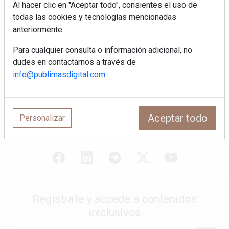
salón como el espacio favorito de la
Al hacer clic en "Aceptar todo", consientes el uso de
casa?
todas las cookies y tecnologías mencionadas
anteriormente.
Sapienstone y Cupa Stone refuerzan
su alianza con una nueva superficie
Para cualquier consulta o información adicional, no
cerámica que anticipa las tendencias
dudes en contactarnos a través de
de interiorismo
info@publimasdigital.com
LivingPINO® amplía su visión del
hogar con el lanzamiento de su nueva
línea de armarios
Aceptar todo
Personalizar
Regístrate y accede a contenidos
exclusivos