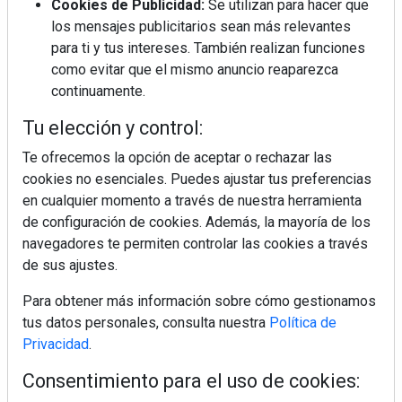
Cookies de Publicidad:
Se utilizan para hacer que
los mensajes publicitarios sean más relevantes
MÁS LEÍDOS
para ti y tus intereses. También realizan funciones
como evitar que el mismo anuncio reaparezca
La cocina resiste, el mercado duda
continuamente.
Tu elección y control:
MHK Ibérica potencia el crecimiento
Te ofrecemos la opción de aceptar o rechazar las
de sus asociados con la
cookies no esenciales. Puedes ajustar tus preferencias
marca musterhaus küchen
en cualquier momento a través de nuestra herramienta
de configuración de cookies. Además, la mayoría de los
Diseño, orden y sostenibilidad marcan
navegadores te permiten controlar las cookies a través
la evolución del fregadero
de sus ajustes.
Para obtener más información sobre cómo gestionamos
¿Por qué la cocina ha destronado al
tus datos personales, consulta nuestra
Política de
salón como el espacio favorito de la
Privacidad
.
casa?
Consentimiento para el uso de cookies:
Sapienstone y Cupa Stone refuerzan