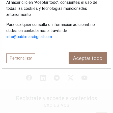
su alianza con una nueva superficie
Al hacer clic en "Aceptar todo", consientes el uso de
cerámica que anticipa las tendencias
todas las cookies y tecnologías mencionadas
de interiorismo
anteriormente.
LivingPINO® amplía su visión del
hogar con el lanzamiento de su nueva
Para cualquier consulta o información adicional, no
línea de armarios
dudes en contactarnos a través de
info@publimasdigital.com
Crecimiento a distintas velocidades: el
futuro económico de Andalucía,
Canarias, Ceuta y Melilla
Aceptar todo
Personalizar
Regístrate y accede a contenidos
exclusivos