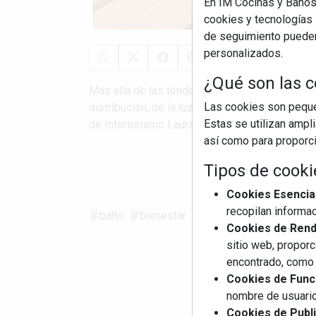
En IM Cocinas y Baños
cookies y tecnologías s
de seguimiento pueden 
personalizados.
¿Qué son las c
Más allá de las tendencias, un baño tiene que
Las cookies son pequeñ
distribución, de la luz, de los materiales y, s
Estas se utilizan ampl
de Interiorismo Laura Martínez, analiza cómo 
así como para proporcio
Tipos de cooki
S
Cookies Esencia
recopilan informac
baño
bienestar
lujo silencioso
Cookies de Rendi
sitio web, proporc
encontrado, como 
Cookies de Funci
nombre de usuario
Cookies de Publi