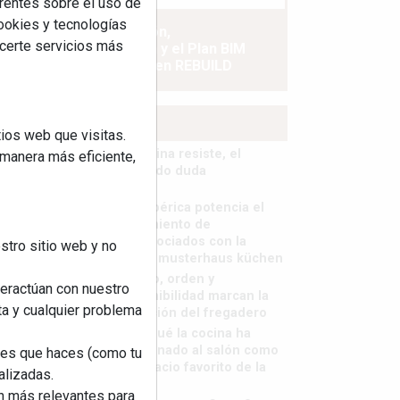
rentes sobre el uso de
cookies y tecnologías
La industrialización,
ecerte servicios más
descarbonización y el Plan BIM
España, a debate en REBUILD
MÁS LEÍDOS
ios web que visitas.
La cocina resiste, el
 manera más eficiente,
mercado duda
MHK Ibérica potencia el
crecimiento de
sus asociados con la
stro sitio web y no
marca musterhaus küchen
Diseño, orden y
teractúan con nuestro
sostenibilidad marcan la
ta y cualquier problema
evolución del fregadero
¿Por qué la cocina ha
destronado al salón como
nes que haces (como tu
el espacio favorito de la
alizadas.
casa?
an más relevantes para