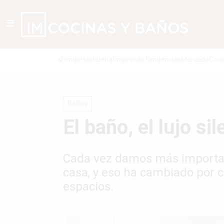
aFondo
Hosteleria
Empresas
Tendencias
Mercado
Coci
Baños
El baño, el lujo si
Cada vez damos más importan
casa, y eso ha cambiado por 
espacios.