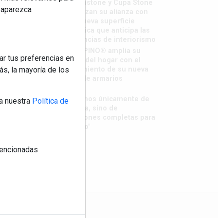
Sapienstone y Cupa Stone
reaparezca
refuerzan su alianza con
una nueva superficie
cerámica que anticipa las
tendencias de interiorismo
LivingPINO® amplía su
ar tus preferencias en
visión del hogar con el
s, la mayoría de los
lanzamiento de su nueva
línea de armarios
"Ya no
hablamos únicamente de
a nuestra
Política de
grifería, sino de
soluciones completas para
el baño"
 mencionadas
os