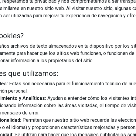
, respetamos tu privacidad y nos comprometemos a ser transpa
imilares en nuestro sitio web. Al visitar nuestro sitio, algunas 
ser utilizadas para mejorar tu experiencia de navegación y ofr
28/05/2026
ookies?
 transmitir calma desde que entras, algo que depende de la
os archivos de texto almacenados en tu dispositivo por los sit
obre todo, del orden. En este sentido, Laura Martínez, del Estudio
iamente para hacer que los sitios web funcionen, o funcionen de
debe ser un espacio de baño y los matices ...
nar información a los propietarios del sitio.
es que utilizamos:
EGUIR LEYENDO
les:
Estas son necesarias para el funcionamiento técnico de nue
ión personal.
miento y Analíticas:
Ayudan a entender cómo los visitantes in
ionando información sobre las áreas visitadas, el tiempo de visi
mensajes de error.
onalidad:
Permiten que nuestro sitio web recuerde las eleccio
 o el idioma) y proporcionen características mejoradas y person
cidad:
Se utilizan para hacer que los mensajes publicitarios se