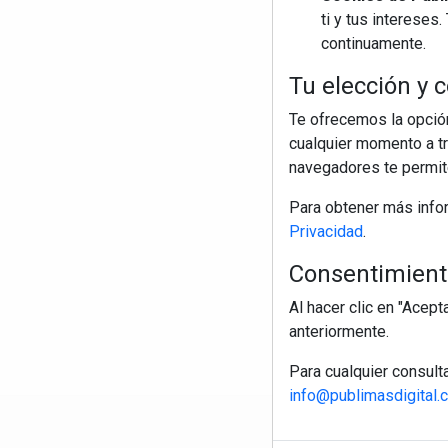
ti y tus interese
continuamente.
Tu elección y c
Te ofrecemos la opción
cualquier momento a tr
navegadores te permite
Para obtener más info
Privacidad
.
Consentimiento
Al hacer clic en "Acep
anteriormente.
Para cualquier consult
info@publimasdigital.
R