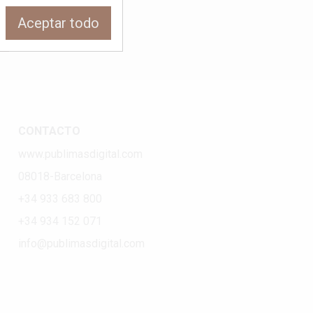
Aceptar todo
CONTACTO
www.publimasdigital.com
08018-Barcelona
+34 933 683 800
+34 934 152 071
info@publimasdigital.com