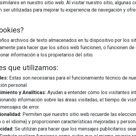
imilares en nuestro sitio web. Al visitar nuestro sitio, algunas 
ser utilizadas para mejorar tu experiencia de navegación y ofr
ookies?
os archivos de texto almacenados en tu dispositivo por los sit
29/05/2026
iamente para hacer que los sitios web funcionen, o funcionen de
nar información a los propietarios del sitio.
a no se mide solo por los metros cuadrados, sino por los detalles
es que utilizamos:
ar espacios meramente funcionales a querer estancias que
n. Para Pedro Baños, CEO de ...
les:
Estas son necesarias para el funcionamiento técnico de nue
ión personal.
miento y Analíticas:
Ayudan a entender cómo los visitantes in
EGUIR LEYENDO
ionando información sobre las áreas visitadas, el tiempo de visi
mensajes de error.
s
cocinas río
onalidad:
Permiten que nuestro sitio web recuerde las eleccio
 o el idioma) y proporcionen características mejoradas y person
cidad:
Se utilizan para hacer que los mensajes publicitarios se