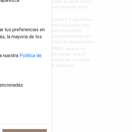
reaparezca
destronado al salón como
el espacio favorito de la
casa?
Sapienstone y Cupa Stone
refuerzan su alianza con
ar tus preferencias en
una nueva superficie
cerámica que anticipa las
s, la mayoría de los
tendencias de interiorismo
LivingPINO® amplía su
visión del hogar con el
a nuestra
Política de
lanzamiento de su nueva
línea de armarios
 mencionadas
os