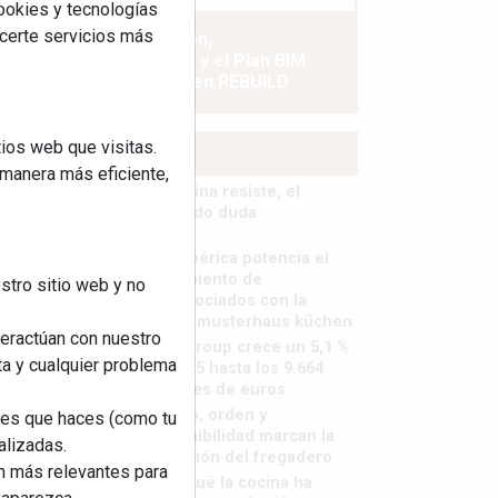
cookies y tecnologías
ecerte servicios más
La industrialización,
descarbonización y el Plan BIM
España, a debate en REBUILD
ios web que visitas.
MÁS LEÍDOS
 manera más eficiente,
La cocina resiste, el
mercado duda
MHK Ibérica potencia el
crecimiento de
stro sitio web y no
sus asociados con la
marca musterhaus küchen
teractúan con nuestro
MHK Group crece un 5,1 %
ta y cualquier problema
en 2025 hasta los 9.664
millones de euros
Diseño, orden y
nes que haces (como tu
sostenibilidad marcan la
alizadas.
evolución del fregadero
an más relevantes para
¿Por qué la cocina ha