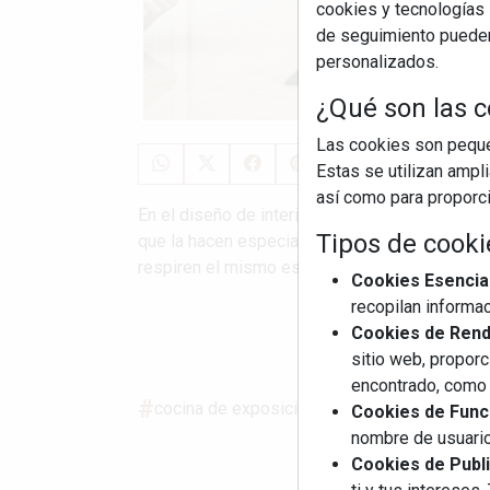
cookies y tecnologías s
de seguimiento pueden 
personalizados.
¿Qué son las c
Las cookies son pequeñ
Estas se utilizan ampl
así como para proporcio
En el diseño de interiores actual, la cocina y
Tipos de cooki
que la hacen especial. Hemos pasado de busc
respiren el mismo estilo y calidez que el saló
Cookies Esencia
recopilan informac
Cookies de Rendi
S
sitio web, proporc
encontrado, como 
cocina de exposición
diseño de interiore
Cookies de Funci
nombre de usuario
Cookies de Publi