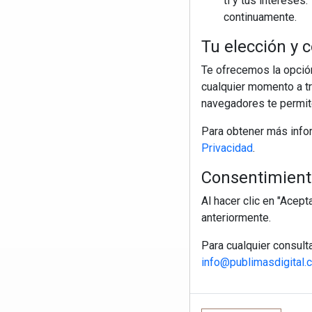
ti y tus interese
continuamente.
Tu elección y c
Te ofrecemos la opción
cualquier momento a tr
navegadores te permite
Para obtener más info
Privacidad
.
Consentimiento
Al hacer clic en "Acep
anteriormente.
Para cualquier consult
info@publimasdigital.
R