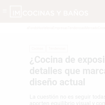
aFondo
Hosteleria
Empresas
Tendencias
Mercado
Coci
Cocinas
Tendencias
¿Cocina de exposi
detalles que marca
diseño actual
La cuestión no es seguir toda
aporten equilibrio visual y co