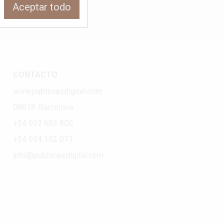
Aceptar todo
CONTACTO
www.publimasdigital.com
08018-Barcelona
+34 933 683 800
+34 934 152 071
info@publimasdigital.com