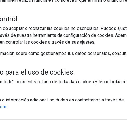
s. También realizan funciones como evitar que el mismo anuncio 
ontrol:
 de aceptar o rechazar las cookies no esenciales. Puedes ajust
avés de nuestra herramienta de configuración de cookies. Ademá
n controlar las cookies a través de sus ajustes.
rmación sobre cómo gestionamos tus datos personales, consult
 para el uso de cookies:
tar todo", consientes el uso de todas las cookies y tecnologías
a o información adicional, no dudes en contactarnos a través de
com
egístrate y accede a contenidos exclusiv
Correo electrónico