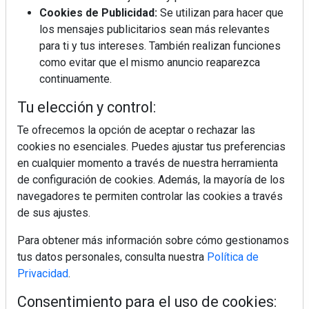
BIM España, a debate en REBUILD
Cookies de Publicidad:
Se utilizan para hacer que
los mensajes publicitarios sean más relevantes
para ti y tus intereses. También realizan funciones
MÁS LEÍDOS
como evitar que el mismo anuncio reaparezca
La cocina resiste, el mercado duda
continuamente.
Tu elección y control:
Te ofrecemos la opción de aceptar o rechazar las
MHK Ibérica potencia el crecimiento
cookies no esenciales. Puedes ajustar tus preferencias
de sus asociados con la
marca musterhaus küchen
en cualquier momento a través de nuestra herramienta
de configuración de cookies. Además, la mayoría de los
Diseño, orden y sostenibilidad marcan
navegadores te permiten controlar las cookies a través
la evolución del fregadero
de sus ajustes.
Para obtener más información sobre cómo gestionamos
¿Por qué la cocina ha destronado al
tus datos personales, consulta nuestra
Política de
salón como el espacio favorito de la
Privacidad
.
casa?
Consentimiento para el uso de cookies: