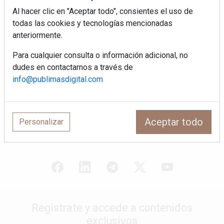
Sapienstone y Cupa Stone refuerzan
Al hacer clic en "Aceptar todo", consientes el uso de
su alianza con una nueva superficie
todas las cookies y tecnologías mencionadas
cerámica que anticipa las tendencias
de interiorismo
anteriormente.
LivingPINO® amplía su visión del
Para cualquier consulta o información adicional, no
hogar con el lanzamiento de su nueva
dudes en contactarnos a través de
línea de armarios
info@publimasdigital.com
Crecimiento a distintas velocidades: el
futuro económico de Andalucía,
Canarias, Ceuta y Melilla
Aceptar todo
Personalizar
Regístrate y accede a contenidos
exclusivos