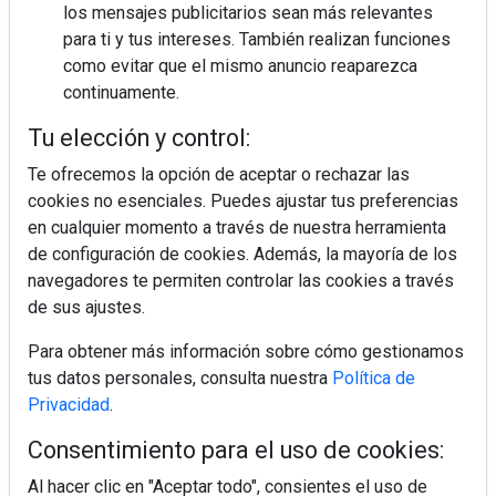
MÁS LEÍDOS
los mensajes publicitarios sean más relevantes
para ti y tus intereses. También realizan funciones
La cocina resiste, el mercado duda
como evitar que el mismo anuncio reaparezca
continuamente.
Tu elección y control:
MHK Ibérica potencia el crecimiento
de sus asociados con la
Te ofrecemos la opción de aceptar o rechazar las
marca musterhaus küchen
cookies no esenciales. Puedes ajustar tus preferencias
en cualquier momento a través de nuestra herramienta
Diseño, orden y sostenibilidad marcan
de configuración de cookies. Además, la mayoría de los
la evolución del fregadero
navegadores te permiten controlar las cookies a través
de sus ajustes.
¿Por qué la cocina ha destronado al
Para obtener más información sobre cómo gestionamos
salón como el espacio favorito de la
tus datos personales, consulta nuestra
Política de
casa?
Privacidad
.
Sapienstone y Cupa Stone refuerzan
Consentimiento para el uso de cookies:
su alianza con una nueva superficie
cerámica que anticipa las tendencias
Al hacer clic en "Aceptar todo", consientes el uso de