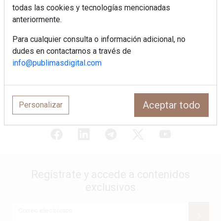
de interiorismo
todas las cookies y tecnologías mencionadas
LivingPINO® amplía su visión del
anteriormente.
hogar con el lanzamiento de su nueva
línea de armarios
Para cualquier consulta o información adicional, no
dudes en contactarnos a través de
"Ya no hablamos únicamente de
info@publimasdigital.com
grifería, sino de soluciones completas
para el baño"
Aceptar todo
Personalizar
Regístrate y accede a contenidos
exclusivos
Correo electrónico