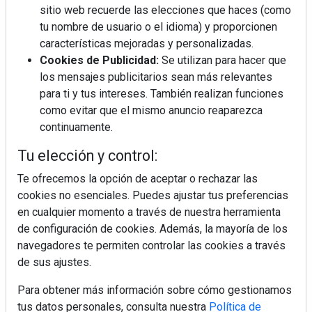
sitio web recuerde las elecciones que haces (como
tu nombre de usuario o el idioma) y proporcionen
características mejoradas y personalizadas.
Cookies de Publicidad:
Se utilizan para hacer que
los mensajes publicitarios sean más relevantes
La industrialización, descarbonización y el Plan
para ti y tus intereses. También realizan funciones
BIM España, a debate en REBUILD
como evitar que el mismo anuncio reaparezca
continuamente.
MÁS LEÍDOS
Tu elección y control:
La cocina resiste, el mercado duda
Te ofrecemos la opción de aceptar o rechazar las
cookies no esenciales. Puedes ajustar tus preferencias
en cualquier momento a través de nuestra herramienta
de configuración de cookies. Además, la mayoría de los
MHK Ibérica potencia el crecimiento
de sus asociados con la
navegadores te permiten controlar las cookies a través
marca musterhaus küchen
de sus ajustes.
Para obtener más información sobre cómo gestionamos
MHK Group crece un 5,1 % en 2025
hasta los 9.664 millones de euros
tus datos personales, consulta nuestra
Política de