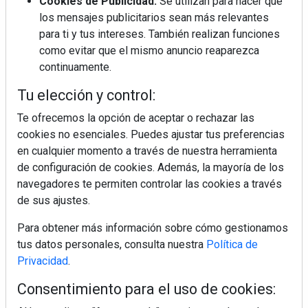
Cookies de Publicidad:
Se utilizan para hacer que
los mensajes publicitarios sean más relevantes
MÁS LEÍDOS
para ti y tus intereses. También realizan funciones
como evitar que el mismo anuncio reaparezca
La cocina resiste, el mercado duda
continuamente.
Tu elección y control:
MHK Ibérica potencia el crecimiento
Te ofrecemos la opción de aceptar o rechazar las
de sus asociados con la
cookies no esenciales. Puedes ajustar tus preferencias
marca musterhaus küchen
en cualquier momento a través de nuestra herramienta
de configuración de cookies. Además, la mayoría de los
Diseño, orden y sostenibilidad marcan
navegadores te permiten controlar las cookies a través
la evolución del fregadero
de sus ajustes.
Para obtener más información sobre cómo gestionamos
¿Por qué la cocina ha destronado al
tus datos personales, consulta nuestra
Política de
salón como el espacio favorito de la
casa?
Privacidad
.
Consentimiento para el uso de cookies:
Sapienstone y Cupa Stone refuerzan
su alianza con una nueva superficie