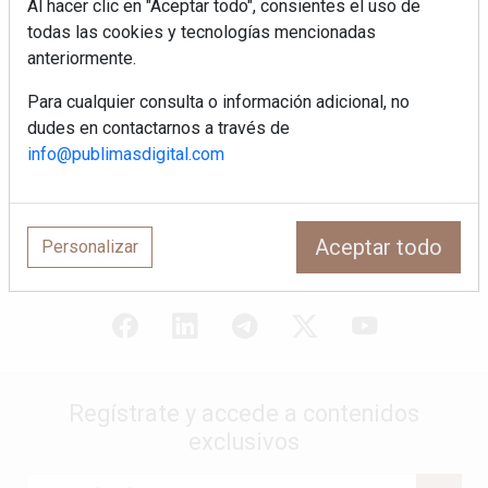
Al hacer clic en "Aceptar todo", consientes el uso de
cerámica que anticipa las tendencias
todas las cookies y tecnologías mencionadas
de interiorismo
anteriormente.
LivingPINO® amplía su visión del
hogar con el lanzamiento de su nueva
Para cualquier consulta o información adicional, no
línea de armarios
dudes en contactarnos a través de
info@publimasdigital.com
Crecimiento a distintas velocidades: el
futuro económico de Andalucía,
Canarias, Ceuta y Melilla
Aceptar todo
Personalizar
Regístrate y accede a contenidos
exclusivos